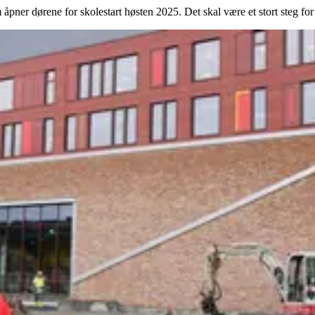
åpner dørene for skolestart høsten 2025. Det skal være et stort steg fo