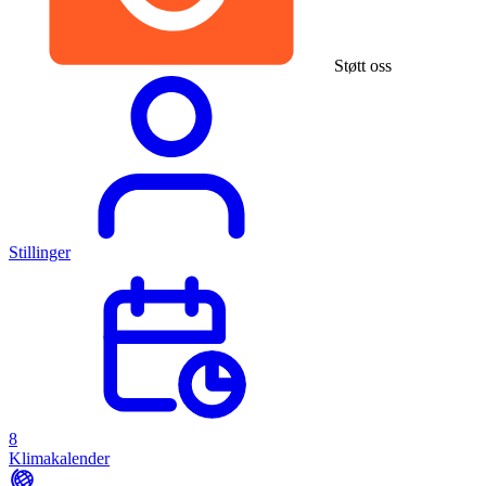
Støtt oss
Stillinger
8
Klimakalender