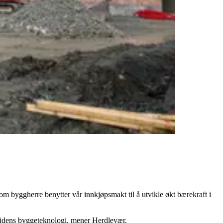
m byggherre benytter vår innkjøpsmakt til å utvikle økt bærekraft i
tidens byggeteknologi, mener Herdlevær.