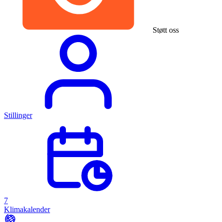
Støtt oss
Stillinger
7
Klimakalender