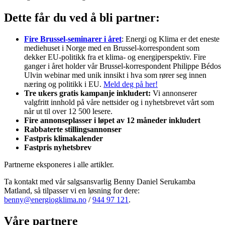
Dette får du ved å bli partner:
Fire Brussel-seminarer i året
: Energi og Klima er det eneste
mediehuset i Norge med en Brussel-korrespondent som
dekker EU-politikk fra et klima- og energiperspektiv. Fire
ganger i året holder vår Brussel-korrespondent Philippe Bédos
Ulvin webinar med unik innsikt i hva som rører seg innen
næring og politikk i EU.
Meld deg på her!
Tre ukers gratis kampanje inkludert:
Vi annonserer
valgfritt innhold på våre nettsider og i nyhetsbrevet vårt som
når ut til over 12 500 lesere.
Fire annonseplasser i løpet av 12 måneder inkludert
Rabbaterte stillingsannonser
Fastpris klimakalender
Fastpris nyhetsbrev
Partnerne eksponeres i alle artikler.
Ta kontakt med vår salgsansvarlig Benny Daniel Serukamba
Matland, så tilpasser vi en løsning for dere:
benny@energiogklima.no
/
944 97 121
.
Våre partnere