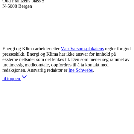
Odd Frantzens plass 5
N-5008 Bergen
Energi og Klima arbeider etter
Vær Varsom-plakatens
regler for god
presseskikk. Energi og Klima har ikke ansvar for innhold på
eksterne nettsider som det lenkes til. Den som mener seg rammet av
urettmessig medieomtale, oppfordres til å ta kontakt med
redaksjonen. Ansvarlig redaktør er
Ine Schwebs
.
til toppen