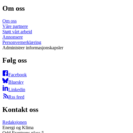
Om oss
Om oss
Våre partnere
Støtt vårt arbeid
Annonsere
Personvernerklæring
Administrer informasjonskapsler
Følg oss
Facebook
Bluesky
Linkedin
Rss feed
Kontakt oss
Redaksjonen
Energi og Klima
Odd Frantzens plass 5