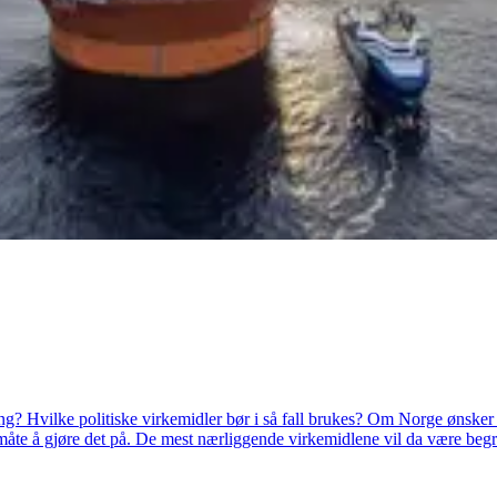
g? Hvilke politiske virkemidler bør i så fall brukes? Om Norge ønsker 
 måte å gjøre det på. De mest nærliggende virkemidlene vil da være begren