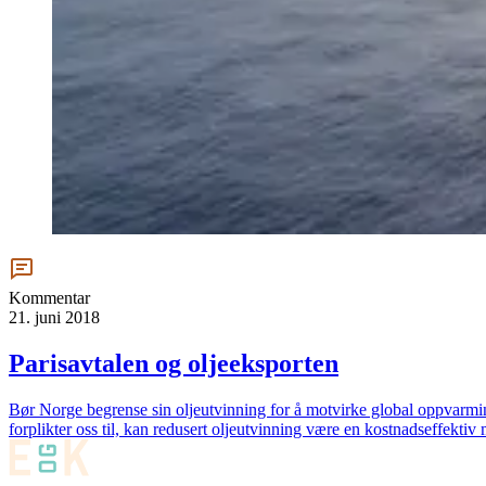
Kommentar
21. juni 2018
Parisavtalen og oljeeksporten
Bør Norge begrense sin oljeutvinning for å motvirke global oppvarmin
forplikter oss til, kan redusert oljeutvinning være en kostnadseffektiv