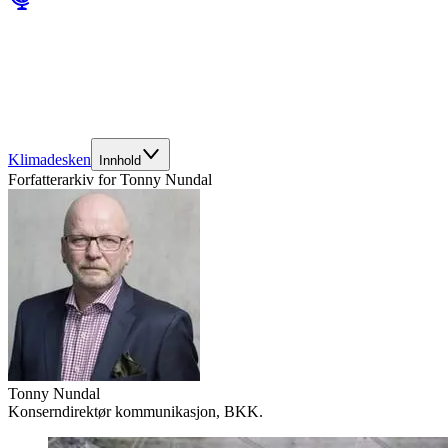
Klimadesken
Innhold
Forfatterarkiv for
Tonny Nundal
Tonny Nundal
Konserndirektør kommunikasjon, BKK.