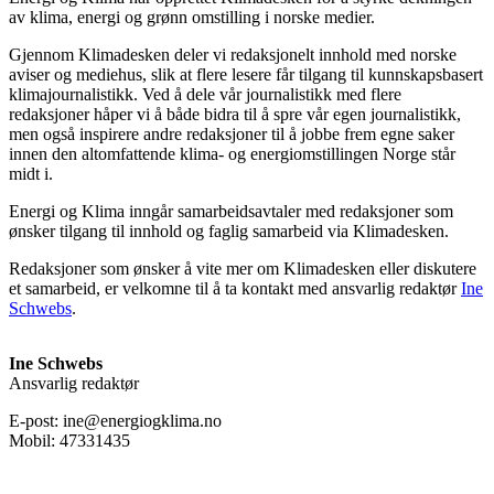
av klima, energi og grønn omstilling i norske medier.
Gjennom Klimadesken deler vi redaksjonelt innhold med norske
aviser og mediehus, slik at flere lesere får tilgang til kunnskapsbasert
klimajournalistikk. Ved å dele vår journalistikk med flere
redaksjoner håper vi å både bidra til å spre vår egen journalistikk,
men også inspirere andre redaksjoner til å jobbe frem egne saker
innen den altomfattende klima- og energiomstillingen Norge står
midt i.
Energi og Klima inngår samarbeidsavtaler med redaksjoner som
ønsker tilgang til innhold og faglig samarbeid via Klimadesken.
Redaksjoner som ønsker å vite mer om Klimadesken eller diskutere
et samarbeid, er velkomne til å ta kontakt med ansvarlig redaktør
Ine
Schwebs
.
Ine Schwebs
Ansvarlig redaktør
E-post: ine@energiogklima.no
Mobil: 47331435