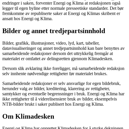
endringer i saken, forventer Energi og Klima at redaksjonen også
legger til egen byline etter normale presseetiske standarder. Det bør
fremkomme av republiserte saker at Energi og Klimas skribent er
ansatt hos Energi og Klima.
Bilder og annet tredjepartsinnhold
Bilder, grafikk, illustrasjoner, video, lyd, kart, tabeller,
datavisualiseringer og annet tredjepartsinnhold kan bare benyttes av
samarbeidende redaksjoner dersom det uttrykkelig fremgår at
materialet er omfattet av delingsretten gjennom Klimadesken.
Dersom slik avklaring ikke foreligger, må samarbeidende redaksjon
selv innhente nødvendige rettigheter før materialet brukes.
Samarbeidende redaksjoner er selv ansvarlige for egen bildebruk,
herunder valg av bilder, kreditering, klarering av rettigheter,
samtykker og eventuelle begrensninger i bruk. Energi og Klima har
ikke rettigheter til å viderelisensiere bruk av bilder, eksempelvis
NTB-bilder brukt i saker publisert hos Energi og Klima.
Om Klimadesken
Energi og Klima har opprettet Klimadesken for å styrke dekningen