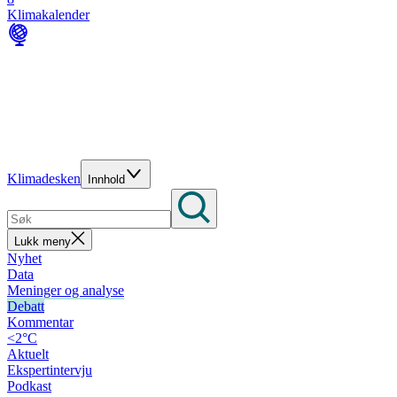
Klimakalender
Klimadesken
Innhold
Lukk meny
Nyhet
Data
Meninger og analyse
Debatt
Kommentar
<2°C
Aktuelt
Ekspertintervju
Podkast