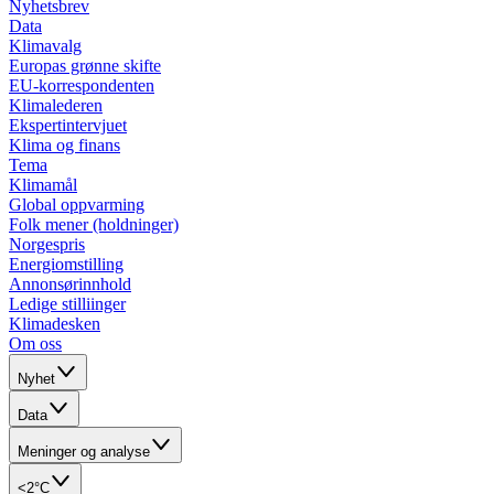
Nyhetsbrev
Data
Klimavalg
Europas grønne skifte
EU-korrespondenten
Klimalederen
Ekspertintervjuet
Klima og finans
Tema
Klimamål
Global oppvarming
Folk mener (holdninger)
Norgespris
Energiomstilling
Annonsørinnhold
Ledige stilliinger
Klimadesken
Om oss
Nyhet
Data
Meninger og analyse
<2°C