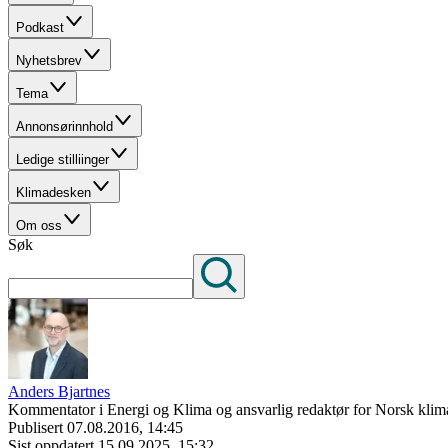
Podkast
Nyhetsbrev
Tema
Annonsørinnhold
Ledige stilliinger
Klimadesken
Om oss
Søk
Anders Bjartnes
Kommentator i Energi og Klima og ansvarlig redaktør for Norsk klima
Publisert
07.08.2016, 14:45
Sist oppdatert
15.09.2025, 15:32