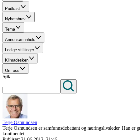
Podkast
Nyhetsbrev
Tema
Annonsørinnhold
Ledige stilliinger
Klimadesken
Om oss
Søk
Terje Osmundsen
Terje Osmundsen er samfunnsdebattant og næringslivsleder. Han er gru
kontinentet.
Publisert
21.06.2012, 21:46