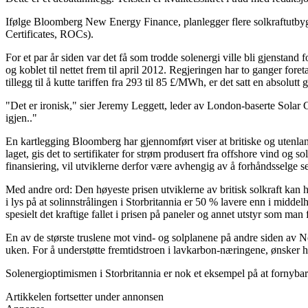
Ifølge Bloomberg New Energy Finance, planlegger flere solkraftutbygge
Certificates, ROCs).
For et par år siden var det få som trodde solenergi ville bli gjenstand
og koblet til nettet frem til april 2012. Regjeringen har to ganger foreta
tillegg til å kutte tariffen fra 293 til 85 £/MWh, er det satt en absolut
"Det er ironisk," sier Jeremy Leggett, leder av London-baserte Solar 
igjen.."
En kartlegging Bloomberg har gjennomført viser at britiske og utenlan
laget, gis det to sertifikater for strøm produsert fra offshore vind og s
finansiering, vil utviklerne derfor være avhengig av å forhåndsselge sert
Med andre ord: Den høyeste prisen utviklerne av britisk solkraft kan h
i lys på at solinnstrålingen i Storbritannia er 50 % lavere enn i midde
spesielt det kraftige fallet i prisen på paneler og annet utstyr som man f
En av de største truslene mot vind- og solplanene på andre siden av No
uken. For å understøtte fremtidstroen i lavkarbon-næringene, ønsker h
Solenergioptimismen i Storbritannia er nok et eksempel på at fornybarr
Artikkelen fortsetter under annonsen