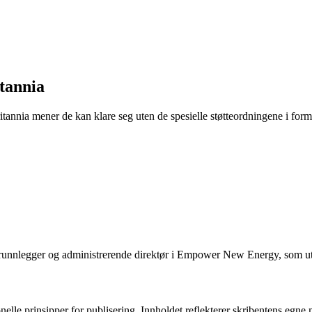
itannia
britannia mener de kan klare seg uten de spesielle støtteordningene i form
nnlegger og administrerende direktør i Empower New Energy, som utvikle
onelle prinsipper for publisering. Innholdet reflekterer skribentens egne