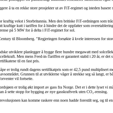
re å ta en rekke store prosjekter ut av FiT-regimet og isteden basere s
 for kraftig vekst i Storbritannia. Men den britiske FiT-ordningen som trå
tt kraftige kutt i tariffen for å hindre det de oppfatter som overetablerin
t grense på 5 MW for å delta i FiT-regimet for sol.
Century til Bloomberg. "Regjeringen forsøkte å kvele interessen for stor
dske utviklere planlegger å bygge flere hundre megawatt med solcellekraf
olcellekraft. Men mens Feed-in-Tariffen er garantert stabil i 20 år, er det
ifikatene til en fast pris.
åpe er trolig rundt dagens sertifikatpris som er 42,5 pund multiplisert 
lhavsområdet. Grunnen til at utviklerne våger å strekke seg så langt, er 
orventer vil fortsette.
rdsjøen er trolig økt import av gass fra Norge. Det er i dette lyset vi m
an å sette stopp for bygging av nye gasskraftverk uten CO₂-rensing.
evolusjonen kan komme raskere enn noen hadde forestilt seg, og til en l