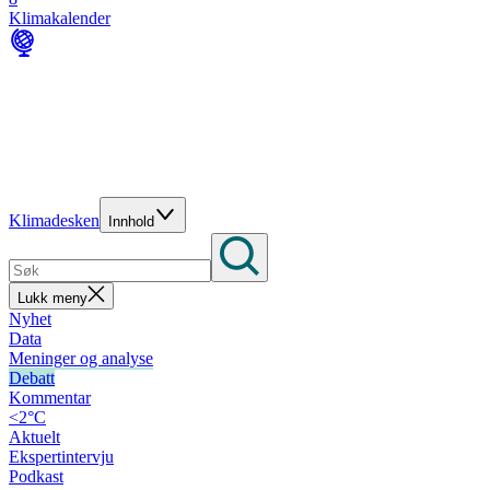
Klimakalender
Klimadesken
Innhold
Lukk meny
Nyhet
Data
Meninger og analyse
Debatt
Kommentar
<2°C
Aktuelt
Ekspertintervju
Podkast