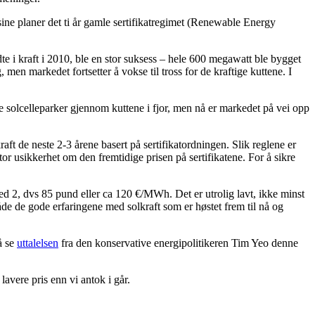
ine planer det ti år gamle sertifikatregimet (Renewable Energy
dte i kraft i 2010, ble en stor suksess – hele 600 megawatt ble bygget
g, men markedet fortsetter å vokse til tross for de kraftige kuttene. I
e solcelleparker gjennom kuttene i fjor, men nå er markedet på vei opp
t de neste 2-3 årene basert på sertifikatordningen. Slik reglene er
 stor usikkerhet om den fremtidige prisen på sertifikatene. For å sikre
med 2, dvs 85 pund eller ca 120 €/MWh. Det er utrolig lavt, ikke minst
både de gode erfaringene med solkraft som er høstet frem til nå og
å se
uttalelsen
fra den konservative energipolitikeren Tim Yeo denne
avere pris enn vi antok i går.