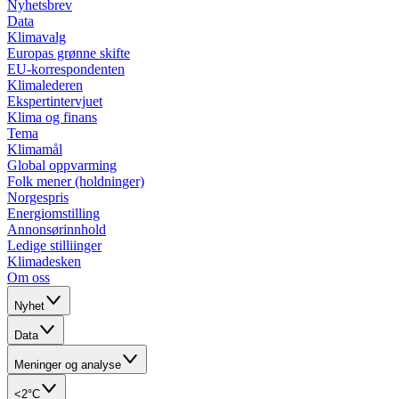
Nyhetsbrev
Data
Klimavalg
Europas grønne skifte
EU-korrespondenten
Klimalederen
Ekspertintervjuet
Klima og finans
Tema
Klimamål
Global oppvarming
Folk mener (holdninger)
Norgespris
Energiomstilling
Annonsørinnhold
Ledige stilliinger
Klimadesken
Om oss
Nyhet
Data
Meninger og analyse
<2°C