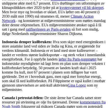
utslippene økte med 0,7 prosent. EUs drøftinger om utformingen av
klimapolitikken etter 2020 tyder på at
kvotesystemet vil bli skjerpet
.
Men hvor mye og hvordan er uklart. EUs løfter om 40 prosent (i
2030 målt mot 1990) må strammes til, mener
Climate Action
Network
– og konstaterer at miljøvernministrene som møttes mandag
deler denne erkjennelsen. EUs miljøvernministre ønsker også å få
satt i gang med
ratifiseringen av Paris-avtalen
så fort som mulig,
ifølge Nederlands miljøvernminister Sharon Dijksma.
Indonesia demper kullbruken:
Hva som skjer med energimiksen i
store asiatiske land ved siden av India og Kina, er avgjørende for
verdens klimamål. Indonesia er et land med store kullreserver –
landet er verdens største kulleksportør – og sterk vekst i innenlandsk
energiforbruk. For å oppfylle landets
løfter fra Paris-toppmøtet
har
indonesiske myndigheter nå lagt frem en plan som demper veksten i
kullforbruket betydelig. 50 prosent av landets kraft skal i 2025
komme fra kull, mot 67 prosent i planen som tidligere har vært
gjeldende. Det er i hovedsak gass, men også mer fornybar energi,
som skal få ned kullforbruket. På Filippinene er også kullet i motbør
gjennom utnevnelsen av anti-kull aktivisten
Gina Lopez
som ny
miljøminister.
Canada i petrostat-fellen:
De siste årene har Canada satset store
ressurser på utvinning av olje fra tjæresand. Denne
kommentaren fra
Noah Smith
fokuserer på risikoen Canada møter som en potensiell