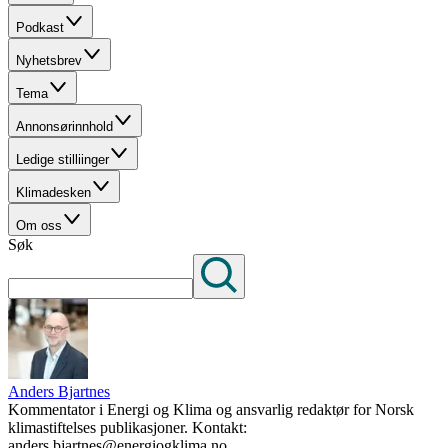
Podkast
Nyhetsbrev
Tema
Annonsørinnhold
Ledige stilliinger
Klimadesken
Om oss
Søk
Anders Bjartnes
Kommentator i Energi og Klima og ansvarlig redaktør for Norsk
klimastiftelses publikasjoner. Kontakt:
anders.bjartnes@energiogklima.no