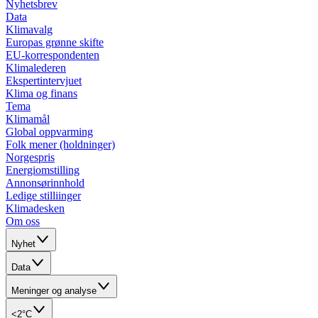
Nyhetsbrev
Data
Klimavalg
Europas grønne skifte
EU-korrespondenten
Klimalederen
Ekspertintervjuet
Klima og finans
Tema
Klimamål
Global oppvarming
Folk mener (holdninger)
Norgespris
Energiomstilling
Annonsørinnhold
Ledige stilliinger
Klimadesken
Om oss
Nyhet
Data
Meninger og analyse
<2°C