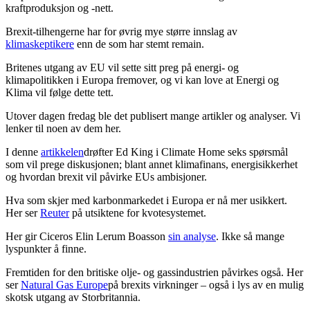
kraftproduksjon og -nett.
Brexit-tilhengerne har for øvrig mye større innslag av
klimaskeptikere
enn de som har stemt remain.
Britenes utgang av EU vil sette sitt preg på energi- og
klimapolitikken i Europa fremover, og vi kan love at Energi og
Klima vil følge dette tett.
Utover dagen fredag ble det publisert mange artikler og analyser. Vi
lenker til noen av dem her.
I denne
artikkelen
drøfter Ed King i Climate Home seks spørsmål
som vil prege diskusjonen; blant annet klimafinans, energisikkerhet
og hvordan brexit vil påvirke EUs ambisjoner.
Hva som skjer med karbonmarkedet i Europa er nå mer usikkert.
Her ser
Reuter
på utsiktene for kvotesystemet.
Her gir Ciceros Elin Lerum Boasson
sin analyse
. Ikke så mange
lyspunkter å finne.
Fremtiden for den britiske olje- og gassindustrien påvirkes også. Her
ser
Natural Gas Europe
på brexits virkninger – også i lys av en mulig
skotsk utgang av Storbritannia.