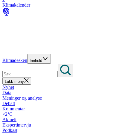
Klimakalender
Klimadesken
Innhold
Lukk meny
Nyhet
Data
Meninger og analyse
Debatt
Kommentar
<2°C
Aktuelt
Ekspertintervju
Podkast