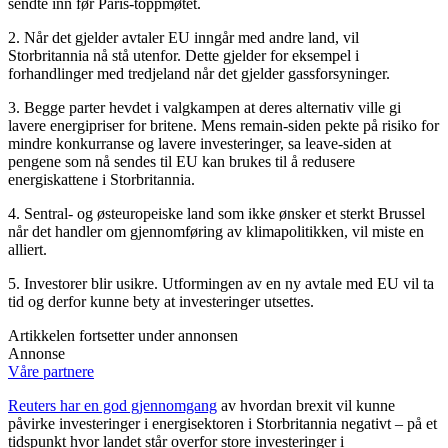
sendte inn før Paris-toppmøtet.
2. Når det gjelder avtaler EU inngår med andre land, vil
Storbritannia nå stå utenfor. Dette gjelder for eksempel i
forhandlinger med tredjeland når det gjelder gassforsyninger.
3. Begge parter hevdet i valgkampen at deres alternativ ville gi
lavere energipriser for britene. Mens remain-siden pekte på risiko for
mindre konkurranse og lavere investeringer, sa leave-siden at
pengene som nå sendes til EU kan brukes til å redusere
energiskattene i Storbritannia.
4. Sentral- og østeuropeiske land som ikke ønsker et sterkt Brussel
når det handler om gjennomføring av klimapolitikken, vil miste en
alliert.
5. Investorer blir usikre. Utformingen av en ny avtale med EU vil ta
tid og derfor kunne bety at investeringer utsettes.
Artikkelen fortsetter under annonsen
Annonse
Våre partnere
Reuters har en god gjennomgang
av hvordan brexit vil kunne
påvirke investeringer i energisektoren i Storbritannia negativt – på et
tidspunkt hvor landet står overfor store investeringer i