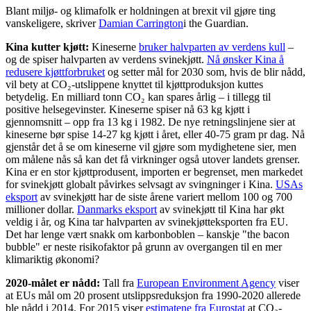
Blant miljø- og klimafolk er holdningen at brexit vil gjøre ting
vanskeligere, skriver
Damian Carrington
i the Guardian.
Kina kutter kjøtt:
Kineserne
bruker halvparten av verdens kull
–
og de spiser halvparten av verdens svinekjøtt.
Nå ønsker Kina å
redusere kjøttforbruket
og setter mål for 2030 som, hvis de blir nådd,
vil bety at CO₂-utslippene knyttet til kjøttproduksjon kuttes
betydelig. En milliard tonn CO₂ kan spares årlig – i tillegg til
positive helsegevinster. Kineserne spiser nå 63 kg kjøtt i
gjennomsnitt – opp fra 13 kg i 1982. De nye retningslinjene sier at
kineserne bør spise 14-27 kg kjøtt i året, eller 40-75 gram pr dag. Nå
gjenstår det å se om kineserne vil gjøre som mydighetene sier, men
om målene nås så kan det få virkninger også utover landets grenser.
Kina er en stor kjøttprodusent, importen er begrenset, men markedet
for svinekjøtt globalt påvirkes selvsagt av svingninger i Kina.
USAs
eksport
av svinekjøtt har de siste årene variert mellom 100 og 700
millioner dollar.
Danmarks eksport
av svinekjøtt til Kina har økt
veldig i år, og Kina tar halvparten av svinekjøtteksporten fra EU.
Det har lenge vært snakk om karbonboblen – kanskje "the bacon
bubble" er neste risikofaktor på grunn av overgangen til en mer
klimariktig økonomi?
2020-målet er nådd:
Tall fra
European Environment Agency
viser
at EUs mål om 20 prosent utslippsreduksjon fra 1990-2020 allerede
ble nådd i 2014. For 2015 viser
estimatene fra Eurostat
at CO₂-