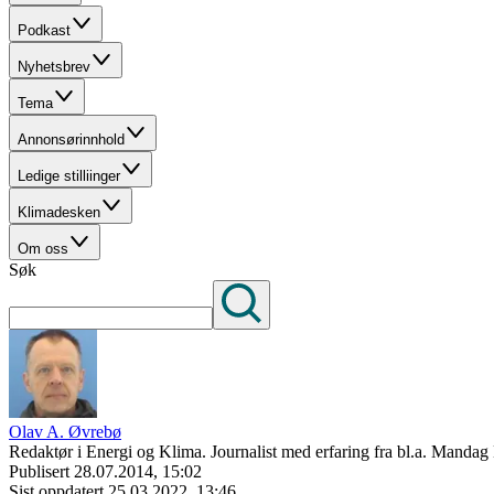
Podkast
Nyhetsbrev
Tema
Annonsørinnhold
Ledige stilliinger
Klimadesken
Om oss
Søk
Olav A. Øvrebø
Redaktør i Energi og Klima. Journalist med erfaring fra bl.a. Mand
Publisert
28.07.2014, 15:02
Sist oppdatert
25.03.2022, 13:46