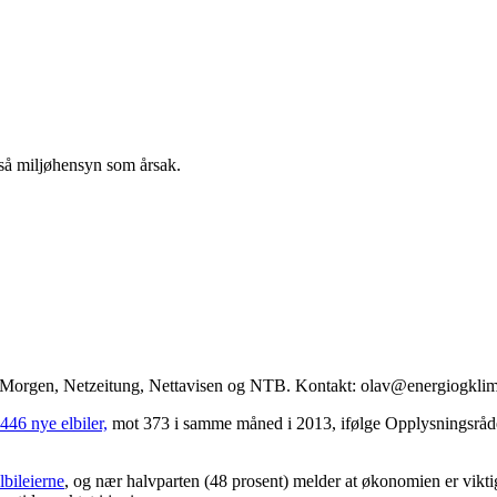
gså miljøhensyn som årsak.
ag Morgen, Netzeitung, Nettavisen og NTB. Kontakt: olav@energiogkli
1446 nye elbiler,
mot 373 i samme måned i 2013, ifølge Opplysningsrådet f
lbileierne
, og nær halvparten (48 prosent) melder at økonomien er vikt