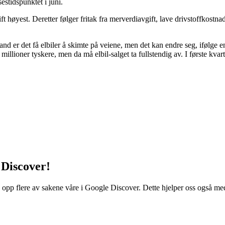
estidspunktet i juni.
ft høyest. Deretter følger fritak fra merverdiavgift, lave drivstoffkostn
kland er det få elbiler å skimte på veiene, men det kan endre seg, ifølg
ti millioner tyskere, men da må elbil-salget ta fullstendig av. I første kva
 Discover!
 opp flere av sakene våre i Google Discover. Dette hjelper oss også med å