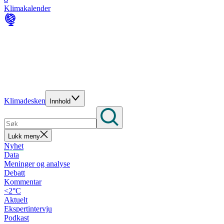
Klimakalender
Klimadesken
Innhold
Lukk meny
Nyhet
Data
Meninger og analyse
Debatt
Kommentar
<2°C
Aktuelt
Ekspertintervju
Podkast