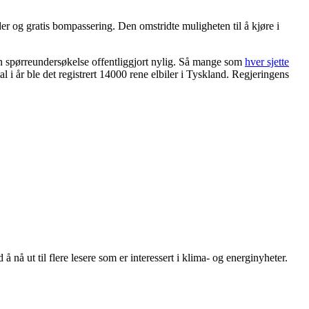
ader og gratis bompassering. Den omstridte muligheten til å kjøre i
e en spørreundersøkelse offentliggjort nylig. Så mange som
hver sjette
rtal i år ble det registrert 14000 rene elbiler i Tyskland. Regjeringens
 nå ut til flere lesere som er interessert i klima- og energinyheter.