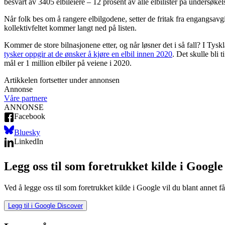
besvart av 3405 elbileiere – 12 prosent av alle elbilister på undersøkels
Når folk bes om å rangere elbilgodene, setter de fritak fra engangsavgi
kollektivfeltet kommer langt ned på listen.
Kommer de store bilnasjonene etter, og når løsner det i så fall? I Tys
tysker oppgir at de ønsker å kjøre en elbil innen 2020
. Det skulle bli 
mål er 1 million elbiler på veiene i 2020.
Artikkelen fortsetter under annonsen
Annonse
Våre partnere
ANNONSE
Facebook
Bluesky
LinkedIn
Legg oss til som foretrukket kilde i Google
Ved å legge oss til som foretrukket kilde i Google vil du blant annet få
Legg til i Google Discover