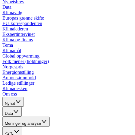
Nyhetsbrev
Data
Klimavalg
Europas grønne skifte
EU-korrespondenten
Klimalederen
Ekspertintervjuet
Klima og finans
Tema
Klimamål
Global oppvarming
Folk mener (holdninger)
Norgespris
Energiomstilling
Annonsørinnhold
Ledige stilliinger
Klimadesken
Om oss
Nyhet
Data
Meninger og analyse
<2°C