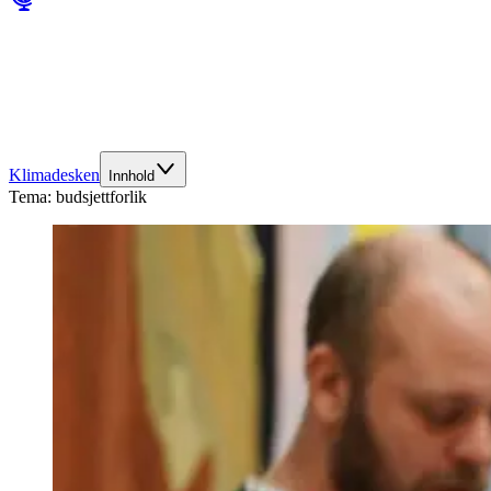
Klimadesken
Innhold
Tema:
budsjettforlik