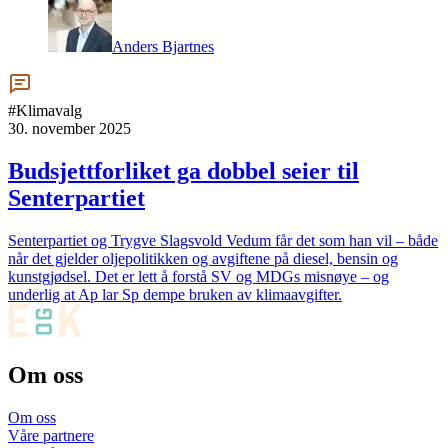
Anders Bjartnes
#Klimavalg
30. november 2025
Budsjettforliket ga dobbel seier til
Senterpartiet
Senterpartiet og Trygve Slagsvold Vedum får det som han vil – både
når det gjelder oljepolitikken og avgiftene på diesel, bensin og
kunstgjødsel. Det er lett å forstå SV og MDGs misnøye – og
underlig at Ap lar Sp dempe bruken av klimaavgifter.
Om oss
Om oss
Våre partnere