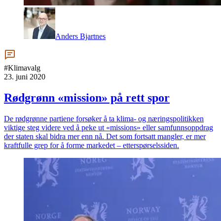
Anders Bjartnes
#Klimavalg
23. juni 2020
Rødgrønn «mission» på rett spor
De rødgrønne partiene forsøker å ta klima- og næringspolitikken
viktige steg videre ved å peke ut «missions» eller samfunnsoppdrag
der staten skal bidra mer enn nå. Det som fortsatt mangler, er mer
kraftfulle grep for å forme markedet – etterspørselssiden.