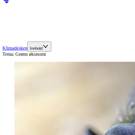
Klimadesken
Innhold
Tema:
Grønn økonomi