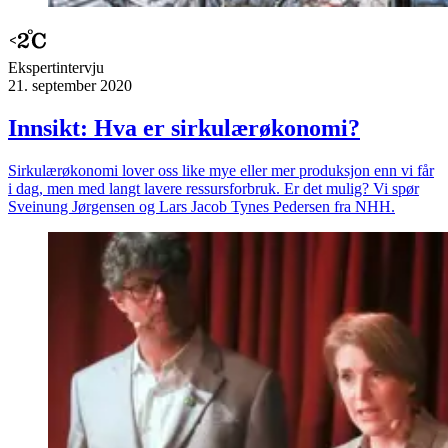
Ekspert­intervju
21. september 2020
Innsikt: Hva er sirkulærøkonomi?
Sirkulærøkonomi lover oss like mye eller mer produksjon enn vi får
i dag, men med langt lavere ressursforbruk. Er det mulig? Vi spør
Sveinung Jørgensen og Lars Jacob Tynes Pedersen fra NHH.