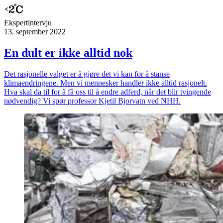
Ekspert­intervju
13. september 2022
En dult er ikke alltid nok
Det rasjonelle valget er å gjøre det vi kan for å stanse
klimaendringene. Men vi mennesker handler ikke alltid rasjonelt.
Hva skal da til for å få oss til å endre adferd, når det blir tvingende
nødvendig? Vi spør professor Kjetil Bjorvatn ved NHH.