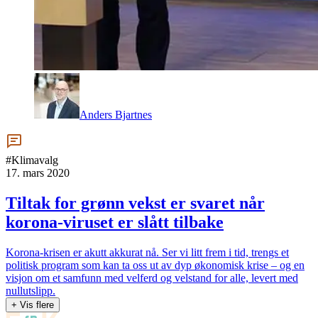
Anders Bjartnes
#Klimavalg
17. mars 2020
Tiltak for grønn vekst er svaret når
korona-viruset er slått tilbake
Korona-krisen er akutt akkurat nå. Ser vi litt frem i tid, trengs et
politisk program som kan ta oss ut av dyp økonomisk krise – og en
visjon om et samfunn med velferd og velstand for alle, levert med
nullutslipp.
+ Vis flere