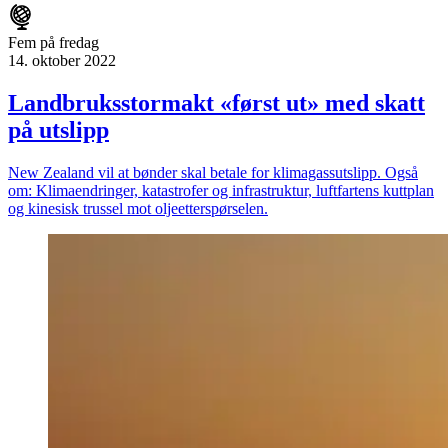
Fem på fredag
14. oktober 2022
Landbruksstormakt «først ut» med skatt
på utslipp
New Zealand vil at bønder skal betale for klimagassutslipp. Også
om: Klimaendringer, katastrofer og infrastruktur, luftfartens kuttplan
og kinesisk trussel mot oljeetterspørselen.