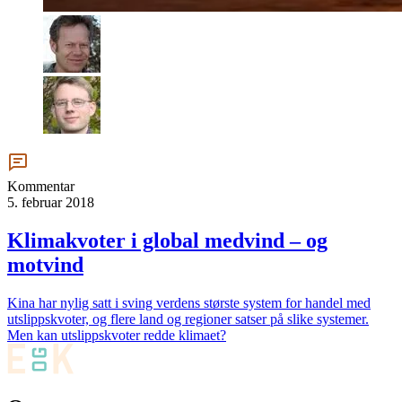
Kommentar
5. februar 2018
Klimakvoter i global medvind – og
motvind
Kina har nylig satt i sving verdens største system for handel med
utslippskvoter, og flere land og regioner satser på slike systemer.
Men kan utslippskvoter redde klimaet?