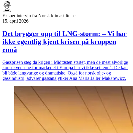
Ekspert­intervju fra Norsk klimastiftelse
15. april 2026
Det brygger opp til LNG-storm: – Vi har
ikke egentlig kjent krisen på kroppen
ennå
Gassprisen steg da krigen i Midtøsten startet, men de mest alvorlige
konsekvensene for markedet i Europa har vi ikke sett ennå. De kan
bli både langvarige og dramatiske. Også for norsk olje- og
gassindustri, advarer gassanalytiker Ana Maria Jaller-Makarewicz.