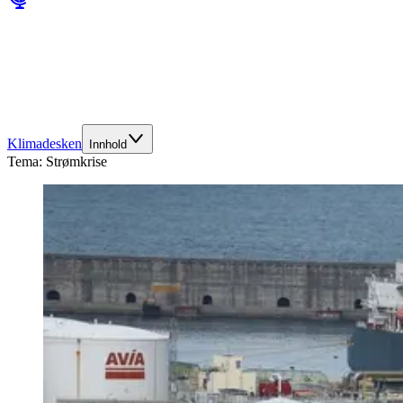
Klimadesken
Innhold
Tema:
Strømkrise