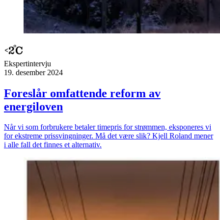
Ekspert­intervju
19. desember 2024
Foreslår omfattende reform av
energiloven
Når vi som forbrukere betaler timepris for strømmen, eksponeres vi
for ekstreme prissvingninger. Må det være slik? Kjell Roland mener
i alle fall det finnes et alternativ.