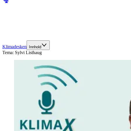
Klimadesken
Innhold
Tema:
Sylvi Listhaug