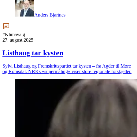
Anders Bjartnes
#Klimavalg
27. august 2025
Listhaug tar kysten
Sylvi Listhaug og Fremskrittspartiet tar kysten – fra Agder til Møre
og Romsdal. NRKs «supermåling» viser store regionale forskjeller.