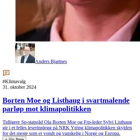
Anders Bjartnes
#Klimavalg
31. oktober 2024
Borten Moe og Listhaug i svartmalende
parløp mot klimapolitikken
Tidligere Sp-statsråd Ola Borten Moe og Frp-leder Sylvi Listhaug
gir i et felles leserinnlegg på NRK Ytring klimapolitikken skylden
for det meste som er vondt og vanskelig i Norge og Europa.
+ Vis flere