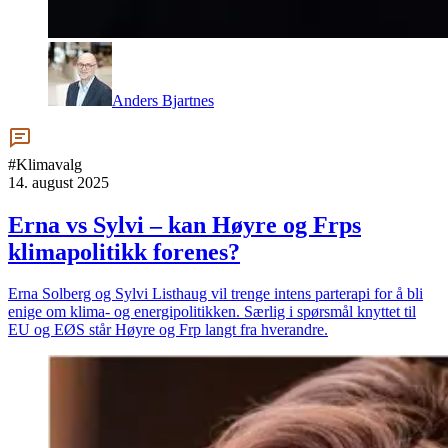
Anders Bjartnes
#Klimavalg
14. august 2025
Erna vs Sylvi – kan Høyre og Frps
klimapolitikk forenes?
Erna Solberg og Sylvi Listhaug vil trenge intens parterapi for å bli
enige om klima- og energipolitikken. Særlig i spørsmål knyttet til
EU og EØS står Høyre og Frp langt fra hverandre.