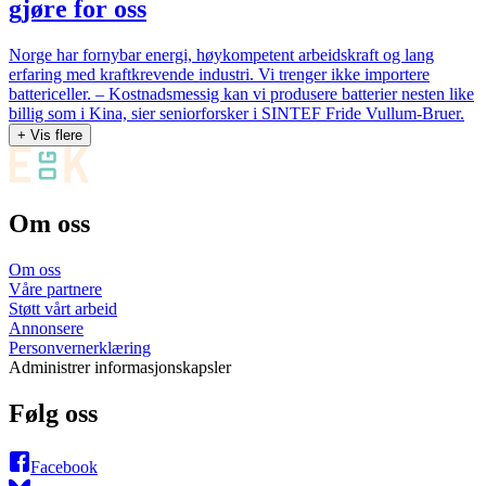
gjøre for oss
Norge har fornybar energi, høykompetent arbeidskraft og lang
erfaring med kraftkrevende industri. Vi trenger ikke importere
battericeller. – Kostnadsmessig kan vi produsere batterier nesten like
billig som i Kina, sier seniorforsker i SINTEF Fride Vullum-Bruer.
+ Vis flere
Om oss
Om oss
Våre partnere
Støtt vårt arbeid
Annonsere
Personvernerklæring
Administrer informasjonskapsler
Følg oss
Facebook