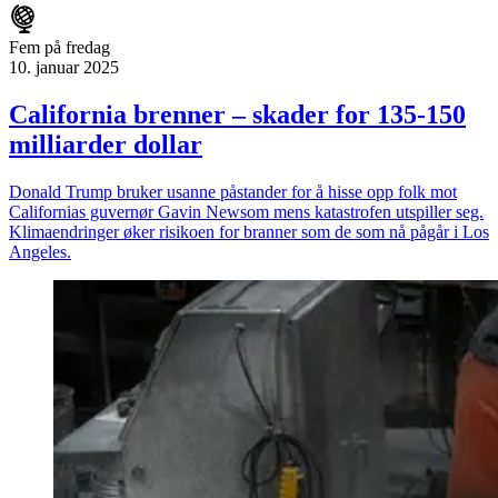
Fem på fredag
10. januar 2025
California brenner – skader for 135-150
milliarder dollar
Donald Trump bruker usanne påstander for å hisse opp folk mot
Californias guvernør Gavin Newsom mens katastrofen utspiller seg.
Klimaendringer øker risikoen for branner som de som nå pågår i Los
Angeles.