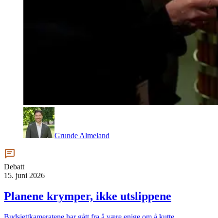
Grunde Almeland
Debatt
15. juni 2026
Planene krymper, ikke utslippene
Budsjettkameratene har gått fra å være enige om å kutte