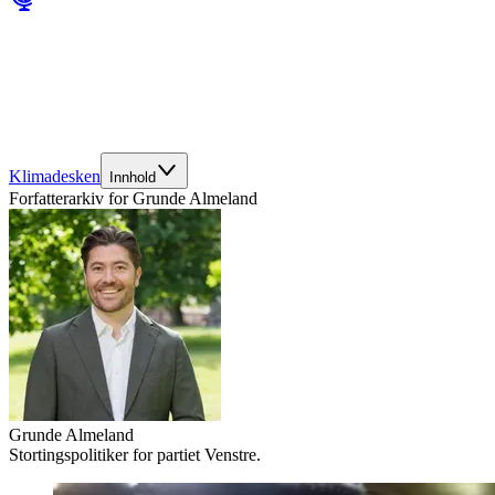
Klimadesken
Innhold
Forfatterarkiv for
Grunde Almeland
Grunde Almeland
Stortingspolitiker for partiet Venstre.