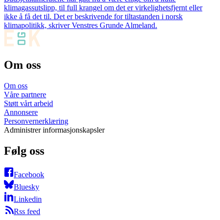
klimagassutslipp, til full krangel om det er virkelighetsfjernt eller
ikke å få det til. Det er beskrivende for tiltastanden i norsk
klimapolitikk, skriver Venstres Grunde Almeland.
Om oss
Om oss
Våre partnere
Støtt vårt arbeid
Annonsere
Personvernerklæring
Administrer informasjonskapsler
Følg oss
Facebook
Bluesky
Linkedin
Rss feed