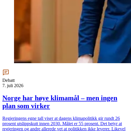
Debatt
7. juli 2026
Norge har høye klimamål – men ingen
plan som virker
Regjeringens egne tall viser at dagens klimapolitikk gir rundt 26
prosent utslippskutt innen 2030. Målet er 55 prosent. Det betyr at
regjeringen og andre allerede vet at politikken ikke leverer. Likevel