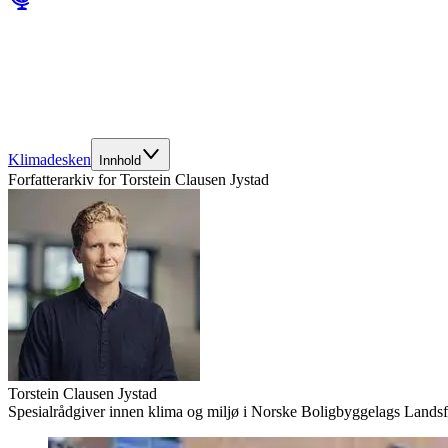
Klimadesken
Innhold
Forfatterarkiv for
Torstein Clausen Jystad
Torstein Clausen Jystad
Spesialrådgiver innen klima og miljø i Norske Boligbyggelags Lands