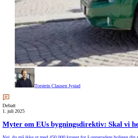
Torstein Clausen Jystad
Debatt
1. juli 2025
Myter om EUs bygningsdirektiv: Skal vi he
Nei, du må ikke ut med 450 000 kroner for å oppgradere boligen din 