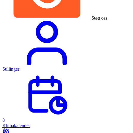
Støtt oss
Stillinger
8
Klimakalender