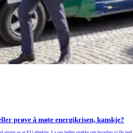
ller prøve å møte energikrisen, kanskje?
på grunn av et EU-direktiv. La oss heller snakke om hvordan vi får ned