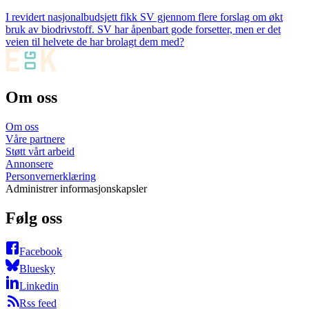
I revidert nasjonalbudsjett fikk SV gjennom flere forslag om økt
bruk av biodrivstoff. SV har åpenbart gode forsetter, men er det
veien til helvete de har brolagt dem med?
Om oss
Om oss
Våre partnere
Støtt vårt arbeid
Annonsere
Personvernerklæring
Administrer informasjonskapsler
Følg oss
Facebook
Bluesky
Linkedin
Rss feed