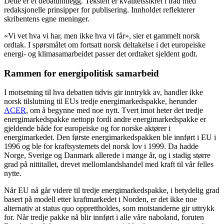
Dette er et debattinnlegg. Teksten er kvalitetssikret i tråd med
redaksjonelle prinsipper for publisering. Innholdet reflekterer
skribentens egne meninger.
«Vi vet hva vi har, men ikke hva vi får», sier et gammelt norsk
ordtak. I spørsmålet om fortsatt norsk deltakelse i det europeiske
energi- og klimasamarbeidet passer det ordtaket sjeldent godt.
Rammen for energipolitisk samarbeid
I motsetning til hva debatten tidvis gir inntrykk av, handler ikke
norsk tilslutning til EUs tredje energimarkedspakke, herunder
ACER
, om å begynne med noe nytt. Tvert imot heter det tredje
energimarkedspakke nettopp fordi andre energimarkedspakke er
gjeldende både for europeiske og for norske aktører i
energimarkedet. Den første energimarkedspakken ble innført i EU i
1996 og ble for kraftsystemets del norsk lov i 1999. Da hadde
Norge, Sverige og Danmark allerede i mange år, og i stadig større
grad på nittitallet, drevet mellomlandshandel med kraft til vår felles
nytte.
Når EU nå går videre til tredje energimarkedspakke, i betydelig grad
basert på modell etter kraftmarkedet i Norden, er det ikke noe
alternativ at status quo opprettholdes, som motstanderne gir uttrykk
for. Når tredje pakke nå blir innført i alle våre naboland, foruten