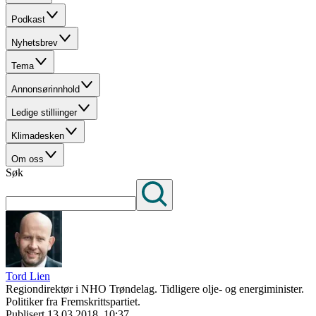
Podkast
Nyhetsbrev
Tema
Annonsørinnhold
Ledige stilliinger
Klimadesken
Om oss
Søk
Tord Lien
Regiondirektør i NHO Trøndelag. Tidligere olje- og energiminister.
Politiker fra Fremskrittspartiet.
Publisert
13.03.2018, 10:37