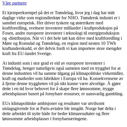
Våre partnere
Et kjempeeksempel på det er Trøndelag, hvor jeg i dag har mitt
daglige virke som regiondirektør for NHO. Trøndersk industri er i
sannhet europeisk. Her driver tyskere og østerrikere med
kraftforedling, sveitsere investerer milliarder i kraftproduksjon på
Fosen, andre europeere investerer i teknologi til energiproduksjon
og -distribusjon. Når vi i det hele tatt kan drive med kraftforedling i
Møre og Romsdal og Trøndelag, en region med nesten 10 TWh
kraftunderskudd, er det delvis fordi vi kan importere store mengder
kraft fra EU-landet Sverige.
At industri som i stor grad er eid av europeere investerer i
Trøndelag, henger naturligvis også sammen med en trygghet for at
denne industrien vil ha samme tilgang på klimapolitiske virkemidler,
kraft og markeder som fabrikker i Europa vil ha. Konsekvensene av
å fjerne denne tryggheten vil på sikt kunne være alvorlige. Å gjøre
dette i en tid hvor behovet for å skape flere lønnsomme, trygge
arbeidsplasser basert på fornybare ressurser, er uansvarlig gambling.
EUs klimapolitiske ambisjoner og resultater var utvilsomt
utslagsgivende for at Paris-avtalen ble inngått. Norge bør delta i
dette arbeidet til nytte både for bedre klimaresultater og flere
lønnsomme arbeidsplasser i fornybarnæringene.