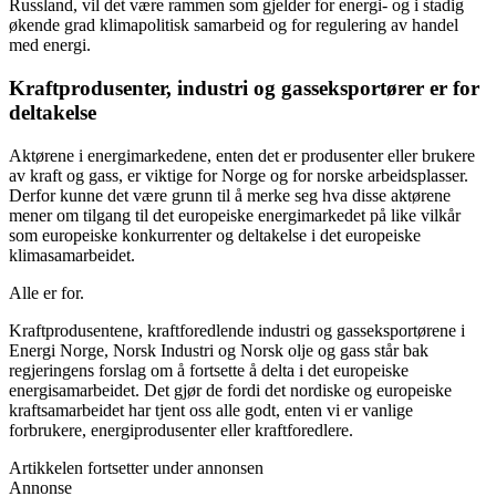
Russland, vil det være rammen som gjelder for energi- og i stadig
økende grad klimapolitisk samarbeid og for regulering av handel
med energi.
Kraftprodusenter, industri og gasseksportører er for
deltakelse
Aktørene i energimarkedene, enten det er produsenter eller brukere
av kraft og gass, er viktige for Norge og for norske arbeidsplasser.
Derfor kunne det være grunn til å merke seg hva disse aktørene
mener om tilgang til det europeiske energimarkedet på like vilkår
som europeiske konkurrenter og deltakelse i det europeiske
klimasamarbeidet.
Alle er for.
Kraftprodusentene, kraftforedlende industri og gasseksportørene i
Energi Norge, Norsk Industri og Norsk olje og gass står bak
regjeringens forslag om å fortsette å delta i det europeiske
energisamarbeidet. Det gjør de fordi det nordiske og europeiske
kraftsamarbeidet har tjent oss alle godt, enten vi er vanlige
forbrukere, energiprodusenter eller kraftforedlere.
Artikkelen fortsetter under annonsen
Annonse