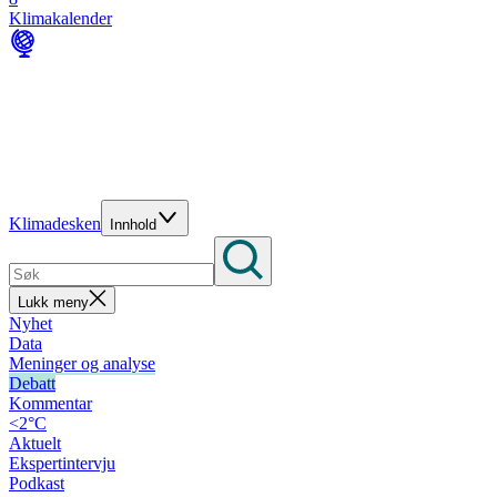
Klimakalender
Klimadesken
Innhold
Lukk meny
Nyhet
Data
Meninger og analyse
Debatt
Kommentar
<2°C
Aktuelt
Ekspertintervju
Podkast