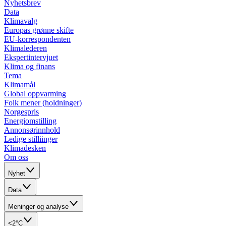
Nyhetsbrev
Data
Klimavalg
Europas grønne skifte
EU-korrespondenten
Klimalederen
Ekspertintervjuet
Klima og finans
Tema
Klimamål
Global oppvarming
Folk mener (holdninger)
Norgespris
Energiomstilling
Annonsørinnhold
Ledige stilliinger
Klimadesken
Om oss
Nyhet
Data
Meninger og analyse
<2°C