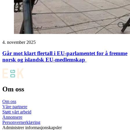
4. november 2025
Går mot klart flertall i EU-parlamentet for å fremme
norsk og islandsk EU-medlemskap
Om oss
Om oss
Våre partnere
Støtt vårt arbeid
Annonsere
Personvernerklæring
Administrer informasjonskapsler