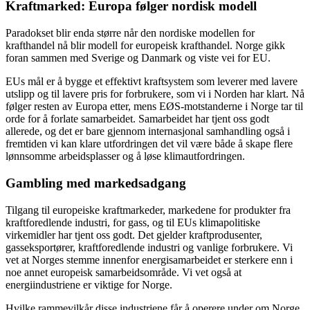
Kraftmarked: Europa følger nordisk modell
Paradokset blir enda større når den nordiske modellen for
krafthandel nå blir modell for europeisk krafthandel. Norge gikk
foran sammen med Sverige og Danmark og viste vei for EU.
EUs mål er å bygge et effektivt kraftsystem som leverer med lavere
utslipp og til lavere pris for forbrukere, som vi i Norden har klart. Nå
følger resten av Europa etter, mens EØS-motstanderne i Norge tar til
orde for å forlate samarbeidet. Samarbeidet har tjent oss godt
allerede, og det er bare gjennom internasjonal samhandling også i
fremtiden vi kan klare utfordringen det vil være både å skape flere
lønnsomme arbeidsplasser og å løse klimautfordringen.
Gambling med markedsadgang
Tilgang til europeiske kraftmarkeder, markedene for produkter fra
kraftforedlende industri, for gass, og til EUs klimapolitiske
virkemidler har tjent oss godt. Det gjelder kraftprodusenter,
gasseksportører, kraftforedlende industri og vanlige forbrukere. Vi
vet at Norges stemme innenfor energisamarbeidet er sterkere enn i
noe annet europeisk samarbeidsområde. Vi vet også at
energiindustriene er viktige for Norge.
Hvilke rammevilkår disse industriene får å operere under om Norge