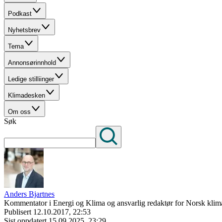
Podkast
Nyhetsbrev
Tema
Annonsørinnhold
Ledige stilliinger
Klimadesken
Om oss
Søk
Anders Bjartnes
Kommentator i Energi og Klima og ansvarlig redaktør for Norsk klima
Publisert
12.10.2017, 22:53
Sist oppdatert
15.09.2025, 23:29