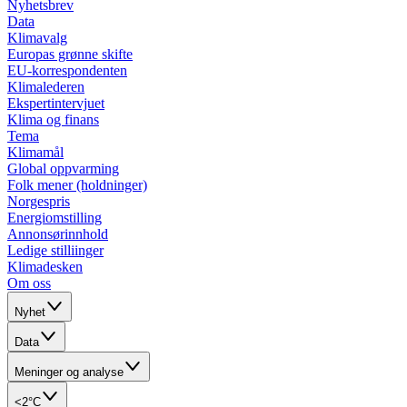
Nyhetsbrev
Data
Klimavalg
Europas grønne skifte
EU-korrespondenten
Klimalederen
Ekspertintervjuet
Klima og finans
Tema
Klimamål
Global oppvarming
Folk mener (holdninger)
Norgespris
Energiomstilling
Annonsørinnhold
Ledige stilliinger
Klimadesken
Om oss
Nyhet
Data
Meninger og analyse
<2°C