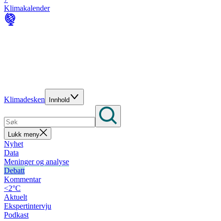
Klimakalender
Klimadesken
Innhold
Lukk meny
Nyhet
Data
Meninger og analyse
Debatt
Kommentar
<2°C
Aktuelt
Ekspertintervju
Podkast