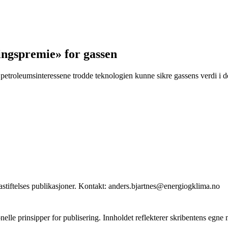
ingspremie» for gassen
nge petroleumsinteressene trodde teknologien kunne sikre gassens verdi i
stiftelses publikasjoner. Kontakt: anders.bjartnes@energiogklima.no
onelle prinsipper for publisering. Innholdet reflekterer skribentens egne