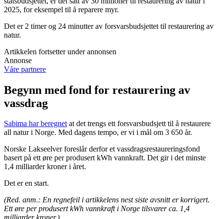
statsbudsjettet, er det satt av 30 millioner til restaurering av natur i
2025, for eksempel til å reparere myr.
Det er 2 timer og 24 minutter av forsvarsbudsjettet til restaurering av
natur.
Artikkelen fortsetter under annonsen
Annonse
Våre partnere
Begynn med fond for restaurering av
vassdrag
Sabima har beregnet
at det trengs ett forsvarsbudsjett til å restaurere
all natur i Norge. Med dagens tempo, er vi i mål om 3 650 år.
Norske Lakseelver foreslår derfor et vassdragsrestaureringsfond
basert på ett øre per produsert kWh vannkraft. Det gir i det minste
1,4 milliarder kroner i året.
Det er en start.
(Red. anm.: En regnefeil i artikkelens nest siste avsnitt er korrigert.
Ett øre per produsert kWh vannkraft i Norge tilsvarer ca. 1,4
milliarder kroner.)