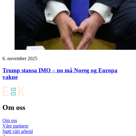
6. november 2025
Trump stansa IMO – no må Noreg og Europa
vakne
Om oss
Om oss
Våre partnere
Støtt vårt arbeid