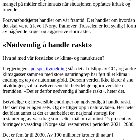
mangel på midler eller innsats når situasjonen oppfattes kritisk og
truende.
Forsvarsbudsjettet handler om vår framtid. Det handler om hvordan
det skal være å leve i Norge framover. Trusselen er lett synlig i form
av pågående kriger og aggressive stormakter.
«Nødvendig å handle raskt»
Hva så med vår forståelse av klima- og naturkrisen?
I regjeringens
perspektivmelding
står det at utslipp av CO₂ og andre
klimagasser sammen med store naturinngrep har ført til et klima i
endring og tap av naturmangfold. Dersom verden ikke klarer å snu
utviklingen, vil konsekvensene bli betydelige og irreversible i
fremtiden. «Det er derfor nødvendig å handle raskt», heter det.
Betydelige og irreversible endringer og nødvendig å handle raskt.
Det sier regjeringen selv. Og de følger opp i naturavtalen. Her heter
det blant annet at det er utarbeidet en nasjonal strategi for
restaurering av vassdrag som setter mål om at minst 15 prosent av
forringede vassdrag i Norge skal restaureres i perioden 2021–2030.
Det er fem år til 2030. Av 100 millioner kroner til natur i