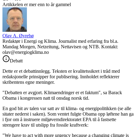
Artikkelen er mer enn to år gammel
Olav A. Øvrebø
Redaktør i Energi og Klima. Journalist med erfaring fra bl.a.
Mandag Morgen, Netzeitung, Nettavisen og NTB. Kontakt:
olav@energiogklima.no
Debatt
Dette er et debattinnlegg. Teksten er kvalitetssikret i tråd med
redaksjonelle prinsipper for publisering. Innholdet reflekterer
skribentens egne meninger.
"Debatten er avgjort. Klimaendringer er et faktum", sa Barack
Obama i kongressen natt til onsdag norsk tid.
En god bit av talen var satt av til klima- og energipolitikken (se alle
sitater nederst i saken). Som ventet fulgte Obama opp løftene han ga
i fjor om å instruere miljøverndirektoratet EPA til å fastsette
strengere krav til utslipp fra fossile kraftverk:
"We have to act with more urgency because a changing climate is