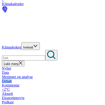
Klimakalender
Klimadesken
Innhold
Lukk meny
Nyhet
Data
Meninger og analyse
Debatt
Kommentar
<2°C
Aktuelt
Ekspertintervju
Podkast