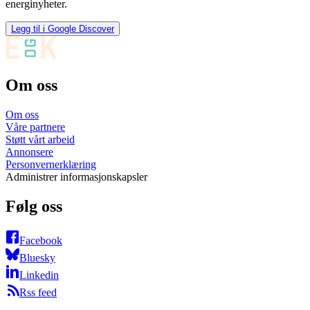
energinyheter.
Legg til i Google Discover
Om oss
Om oss
Våre partnere
Støtt vårt arbeid
Annonsere
Personvernerklæring
Administrer informasjonskapsler
Følg oss
Facebook
Bluesky
Linkedin
Rss feed