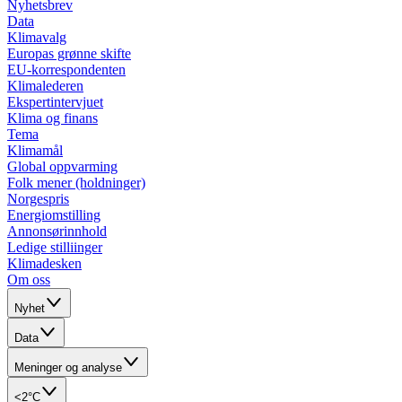
Nyhetsbrev
Data
Klimavalg
Europas grønne skifte
EU-korrespondenten
Klimalederen
Ekspertintervjuet
Klima og finans
Tema
Klimamål
Global oppvarming
Folk mener (holdninger)
Norgespris
Energiomstilling
Annonsørinnhold
Ledige stilliinger
Klimadesken
Om oss
Nyhet
Data
Meninger og analyse
<2°C