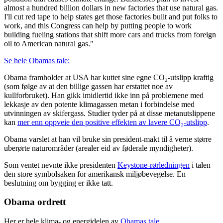
almost a hundred billion dollars in new factories that use natural gas.
I'll cut red tape to help states get those factories built and put folks to
work, and this Congress can help by putting people to work
building fueling stations that shift more cars and trucks from foreign
oil to American natural gas."
Se hele Obamas tale:
Obama framholder at USA har kuttet sine egne CO₂-utslipp kraftig
(som følge av at den billige gassen har erstattet noe av
kullforbruket). Han gikk imidlertid ikke inn på problemene med
lekkasje av den potente klimagassen metan i forbindelse med
utvinningen av skifergass. Studier tyder på at disse metanutslippene
kan
mer enn oppveie den positive effekten av lavere CO₂-utslipp
.
Obama varslet at han vil bruke sin president-makt til å verne større
uberørte naturområder (arealer eid av føderale myndigheter).
Som ventet nevnte ikke presidenten
Keystone-rørledningen
i talen –
den store symbolsaken for amerikansk miljøbevegelse. En
beslutning om bygging er ikke tatt.
Obama ordrett
Her er hele klima- og energidelen av
Obamas tale
.