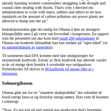
already harming western communities struggling with drought and
coastal cities dealing with floods. That's why I directed my
administration to work with states, utilities and others to set new
standards on the amount of carbon pollution our power plants are
allowed to dump into the air."
Instruksjonsretten gjør det mulig for Obama å føre en strengere
klimapolitikk uten å gå veien om lovvedtak i kongressen. En rapport
som ble presentert sist uke kom med
rundt 200 anbefalinger
til
Obama om konkrete klimatiltak han kan innføre på "egen hånd" (se
en sammenfatning av rapporten
).
Til sommeren skal EPA komme med sine utslippsregler for
eksisterende kraftverk. Eierne av flere kraftverk har allerede varslet
at de vil stenge dem fremfor å overholde nye utslippskrav.
Nyhetsbyrået AP skriver at
68 kraftverk vil stenge eller er i
faresonen
.
Solenergiboom
Obama gikk inn for en "smartere skattepolitikk" der subsidier til
fossil energi fases ut og fornybar energi støttes. Han viste til boomen
i solenergi:
"Now, it's not just oil and natural gas production that's booming;