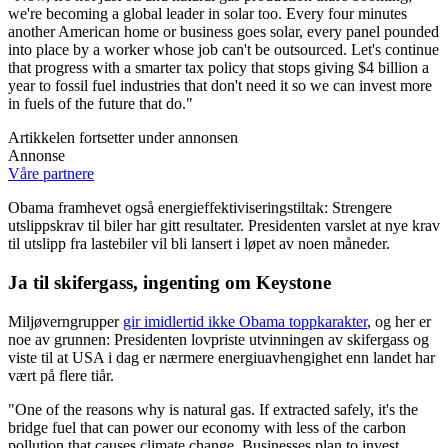
we're becoming a global leader in solar too. Every four minutes
another American home or business goes solar, every panel pounded
into place by a worker whose job can't be outsourced. Let's continue
that progress with a smarter tax policy that stops giving $4 billion a
year to fossil fuel industries that don't need it so we can invest more
in fuels of the future that do."
Artikkelen fortsetter under annonsen
Annonse
Våre partnere
Obama framhevet også energieffektiviseringstiltak: Strengere
utslippskrav til biler har gitt resultater. Presidenten varslet at nye krav
til utslipp fra lastebiler vil bli lansert i løpet av noen måneder.
Ja til skifergass, ingenting om Keystone
Miljøverngrupper
gir imidlertid ikke Obama toppkarakter
, og her er
noe av grunnen: Presidenten lovpriste utvinningen av skifergass og
viste til at USA i dag er nærmere energiuavhengighet enn landet har
vært på flere tiår.
"One of the reasons why is natural gas. If extracted safely, it's the
bridge fuel that can power our economy with less of the carbon
pollution that causes climate change. Businesses plan to invest