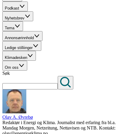
Podkast
Nyhetsbrev
Tema
Annonsørinnhold
Ledige stilliinger
Klimadesken
Om oss
Søk
Olav A. Øvrebø
Redaktør i Energi og Klima. Journalist med erfaring fra bl.a.
Mandag Morgen, Netzeitung, Nettavisen og NTB. Kontakt:
olav@energiogklima.no