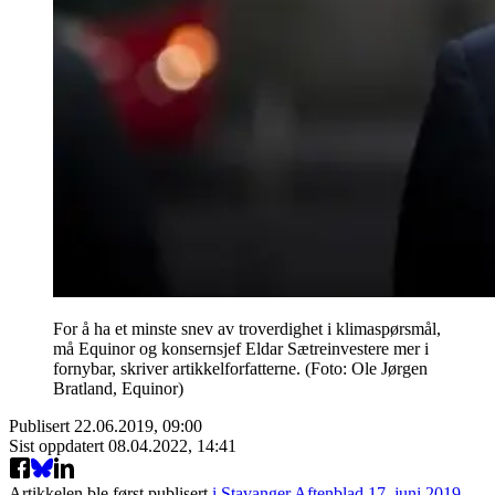
For å ha et minste snev av troverdighet i klimaspørsmål,
må Equinor og konsernsjef Eldar Sætreinvestere mer i
fornybar, skriver artikkelforfatterne. (Foto: Ole Jørgen
Bratland, Equinor)
Publisert
22.06.2019, 09:00
Sist oppdatert
08.04.2022, 14:41
Artikkelen ble først publisert
i Stavanger Aftenblad 17. juni 2019.