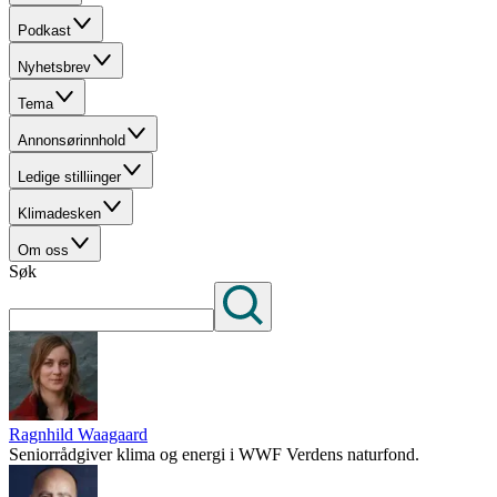
Podkast
Nyhetsbrev
Tema
Annonsørinnhold
Ledige stilliinger
Klimadesken
Om oss
Søk
Ragnhild Waagaard
Seniorrådgiver klima og energi i WWF Verdens naturfond.