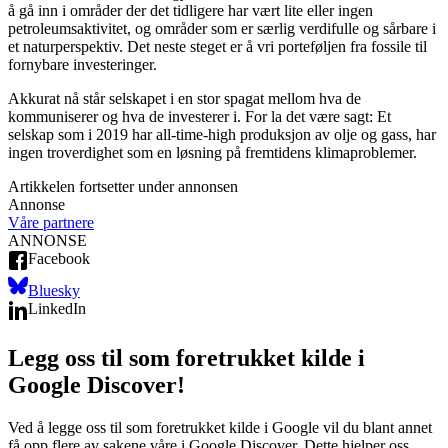
å gå inn i områder der det tidligere har vært lite eller ingen
petroleumsaktivitet, og områder som er særlig verdifulle og sårbare i
et naturperspektiv. Det neste steget er å vri porteføljen fra fossile til
fornybare investeringer.
Akkurat nå står selskapet i en stor spagat mellom hva de
kommuniserer og hva de investerer i. For la det være sagt: Et
selskap som i 2019 har all-time-high produksjon av olje og gass, har
ingen troverdighet som en løsning på fremtidens klimaproblemer.
Artikkelen fortsetter under annonsen
Annonse
Våre partnere
ANNONSE
Facebook
Bluesky
LinkedIn
Legg oss til som foretrukket kilde i
Google Discover!
Ved å legge oss til som foretrukket kilde i Google vil du blant annet
få opp flere av sakene våre i Google Discover. Dette hjelper oss