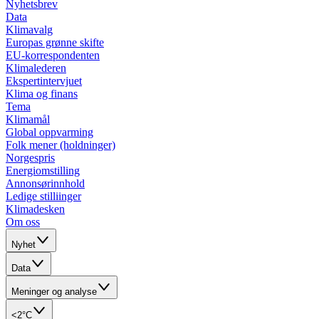
Nyhetsbrev
Data
Klimavalg
Europas grønne skifte
EU-korrespondenten
Klimalederen
Ekspertintervjuet
Klima og finans
Tema
Klimamål
Global oppvarming
Folk mener (holdninger)
Norgespris
Energiomstilling
Annonsørinnhold
Ledige stilliinger
Klimadesken
Om oss
Nyhet
Data
Meninger og analyse
<2°C