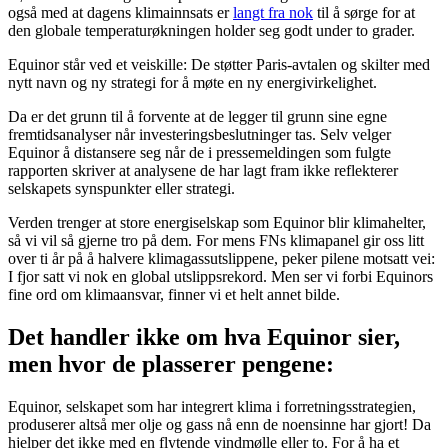
også med at dagens klimainnsats er
langt fra nok
til å sørge for at
den globale temperaturøkningen holder seg godt under to grader.
Equinor står ved et veiskille: De støtter Paris-avtalen og skilter med
nytt navn og ny strategi for å møte en ny energivirkelighet.
Da er det grunn til å forvente at de legger til grunn sine egne
fremtidsanalyser når investeringsbeslutninger tas. Selv velger
Equinor å distansere seg når de i pressemeldingen som fulgte
rapporten skriver at analysene de har lagt fram ikke reflekterer
selskapets synspunkter eller strategi.
Verden trenger at store energiselskap som Equinor blir klimahelter,
så vi vil så gjerne tro på dem. For mens FNs klimapanel gir oss litt
over ti år på å halvere klimagassutslippene, peker pilene motsatt vei:
I fjor satt vi nok en global utslippsrekord. Men ser vi forbi Equinors
fine ord om klimaansvar, finner vi et helt annet bilde.
Det handler ikke om hva Equinor sier,
men hvor de plasserer pengene:
Equinor, selskapet som har integrert klima i forretningsstrategien,
produserer altså mer olje og gass nå enn de noensinne har gjort! Da
hjelper det ikke med en flytende vindmølle eller to. For å ha et