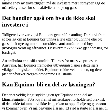
minste snev av troverdighet, må de investere mer i fornybar. Og de
må sette grenser for sine aktiviteter i olje og gass.
Det handler også om hva de ikke skal
investere i
Tidligere i vår var vi på Equinors generalforsamling. Der la vi frem
et forslag om at Equinor bør unngå å lete etter og utvinne olje og
gass i helt nye og umodne områder, samt områder med høy
økologisk verdi og sårbarhet. Dessverre fikk vi ikke gjennomslag for
forslaget.
Australbukta er et slikt område. Til tross for massive protester i
Australia, har Equinor fremdeles utbyggingsplaner i dette særs
viktige biologiske området. Equinor er ikke velkommen, og deres
planer påvirker Norges omdømme i Australia.
Kan Equinor bli en del av løsningen?
Det er et veldig langt stykke igjen før Equinor er en del av
klimaløsningen. Først og fremst må selskapet forholde seg praktisk
til det enkle faktum at vi ikke lenger kan ta opp all olje og gass som
vi kommer over. Vi må begynne å si nei. Et sted å starte er å si nei til