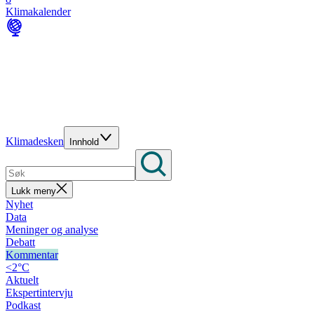
Klimakalender
Klimadesken
Innhold
Lukk meny
Nyhet
Data
Meninger og analyse
Debatt
Kommentar
<2°C
Aktuelt
Ekspertintervju
Podkast