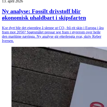
13. april 2026
Ny analyse: Fossilt drivstoff blir
økonomisk uhaldbart i skipsfarten
Kor dyrt blir det eigentleg å sleppe ut CO₂ frå eit skip i Europa i åra
fram mot 2050? Spørsmålet pressar seg fram i styrerom over heile
den maritime næringa. Ny analyse gir etterlengta svar, skriv Reber
Iversen.