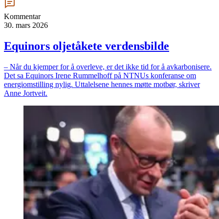
Kommentar
30. mars 2026
Equinors oljetåkete verdensbilde
– Når du kjemper for å overleve, er det ikke tid for å avkarbonisere.
Det sa Equinors Irene Rummelhoff på NTNUs konferanse om
energiomstilling nylig. Uttalelsene hennes møtte motbør, skriver
Anne Jortveit.