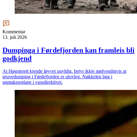
Kommentar
13. juli 2026
Dumpinga i Førdefjorden kan framleis bli
godkjend
At Høgsterett kjende løyvet ugyldig, betyr ikkje nødvendigvis at
gruvedumping i Førdefjorden er ulovleg. Nøkkelen ligg i
unntaksreglane i vassdirektivet.