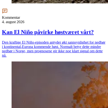
Kommentar
4. august 2026
Kan El Niño påvirke høstværet vårt?
Den kraftige El Niño-episoden antyder økt sannsynlighet for nedbør
i kontinental-Europa kommende høst. Normalt betyr dette mindre
nedbør i Norge, men prognosene gir ikke noe klart signal om dette
nå.