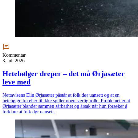
Kommentar
3. juli 2026
Hetebølger dreper – det må Ørjasæter
leve med
Nettavisens Elin Ørjasæter påstår at folk dør uansett og at en
hetebølge fra eller til ikke spiller noen særlig rolle. Problemet er at
Ørjasæter blander sammen sårbarhet og årsak når hun forsøker å
forklare at folk dør uansett.