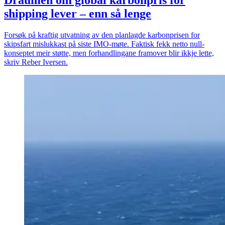
Draumen om global karbonpris for
shipping lever – enn så lenge
Forsøk på kraftig utvatning av den planlagde karbonprisen for
skipsfart mislukkast på siste IMO-møte. Faktisk fekk netto null-
konseptet meir støtte, men forhandlingane framover blir ikkje lette,
skriv Reber Iversen.