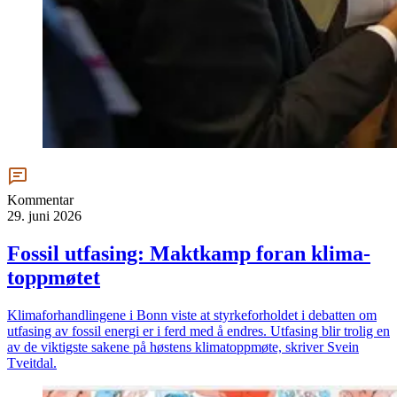
Kommentar
29. juni 2026
Fossil utfasing: Maktkamp foran klima­
toppmøtet
Klimaforhandlingene i Bonn viste at styrkeforholdet i debatten om
utfasing av fossil energi er i ferd med å endres. Utfasing blir trolig en
av de viktigste sakene på høstens klimatoppmøte, skriver Svein
Tveitdal.