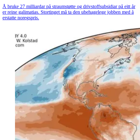
Å bruke 27 milliardar på straumstøtte og drivstoffsubsidiar på eitt år
er reine galimatias. Stortinget må ta den ubehagelege jobben med å
erstatte noregspris.