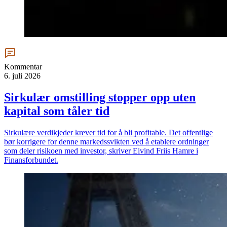
Kommentar
6. juli 2026
Sirkulær omstilling stopper opp uten
kapital som tåler tid
Sirkulære verdikjeder krever tid for å bli profitable. Det offentlige
bør korrigere for denne markedssvikten ved å etablere ordninger
som deler risikoen med investor, skriver Eivind Friis Hamre i
Finansforbundet.