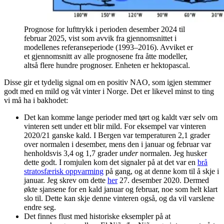
Prognose for lufttrykk i perioden desember 2024 til
februar 2025, vist som avvik fra gjennomsnittet i
modellenes referanseperiode (1993–2016). Avviket er
et gjennomsnitt av alle prognosene fra åtte modeller,
altså flere hundre prognoser. Enheten er hektopascal.
Disse gir et tydelig signal om en positiv NAO, som igjen stemmer
godt med en mild og våt vinter i Norge. Det er likevel minst to ting
vi må ha i bakhodet:
Det kan komme lange perioder med tørt og kaldt vær selv om
vinteren sett under ett blir mild. For eksempel var vinteren
2020/21 ganske kald. I Bergen var temperaturen 2,1 grader
over normalen i desember, mens den i januar og februar var
henholdsvis 3,4 og 1,7 grader
under
normalen. Jeg husker
dette godt. I romjulen kom det signaler på at det var en
brå
stratosfærisk oppvarming
på gang, og at denne kom til å skje i
januar. Jeg skrev om dette
her
27. desember 2020. Dermed
økte sjansene for en kald januar og februar, noe som helt klart
slo til. Dette kan skje denne vinteren også, og da vil varslene
endre seg.
Det finnes flust med historiske eksempler på at