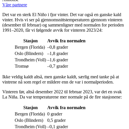
Våre partnere
Det var en sterk El Niño i fjor vinter. Det var også en ganske kald
vinter. Hvis vi ser på gjennomsnittstemperaturen gjennom vinteren
(desember til februar) og sammenligner med normalen for perioden
1991–2020, får vi følgende avvik for vinteren 2023/24:
Stasjon
Avvik fra normalen
Bergen (Florida)
–0,8 grader
Oslo (Blindern)
–1,8 grader
Trondheim (Voll)
–1,6 grader
Tromsø
–0,7 grader
Ikke veldig kaldt altså, men ganske kaldt, særlig med tanke på at
vintrene nå som regel er mildere enn de var i normalperioden.
Vinteren før, altså desember 2022 til februar 2023, var det en svak
La Niña. Da var temperaturene mer normale på de fire stasjonene:
Stasjon
Avvik fra normalen
Bergen (Florida)
0 grader
Oslo (Blindern)
0,5 grader
Trondheim (Voll)
–0,1 grader