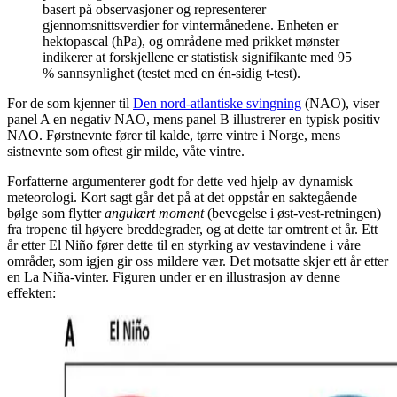
basert på observasjoner og representerer
gjennomsnittsverdier for vintermånedene. Enheten er
hektopascal (hPa), og områdene med prikket mønster
indikerer at forskjellene er statistisk signifikante med 95
% sannsynlighet (testet med en én-sidig t-test).
For de som kjenner til
Den nord-atlantiske svingning
(NAO), viser
panel A en negativ NAO, mens panel B illustrerer en typisk positiv
NAO. Førstnevnte fører til kalde, tørre vintre i Norge, mens
sistnevnte som oftest gir milde, våte vintre.
Forfatterne argumenterer godt for dette ved hjelp av dynamisk
meteorologi. Kort sagt går det på at det oppstår en saktegående
bølge som flytter
angulært moment
(bevegelse i øst-vest-retningen)
fra tropene til høyere breddegrader, og at dette tar omtrent et år. Ett
år etter El Niño fører dette til en styrking av vestavindene i våre
områder, som igjen gir oss mildere vær. Det motsatte skjer ett år etter
en La Niña-vinter. Figuren under er en illustrasjon av denne
effekten: