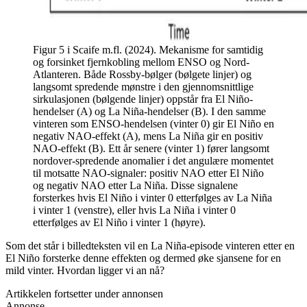
Figur 5 i Scaife m.fl. (2024). Mekanisme for samtidig
og forsinket fjernkobling mellom ENSO og Nord-
Atlanteren. Både Rossby-bølger (bølgete linjer) og
langsomt spredende mønstre i den gjennomsnittlige
sirkulasjonen (bølgende linjer) oppstår fra El Niño-
hendelser (A) og La Niña-hendelser (B). I den samme
vinteren som ENSO-hendelsen (vinter 0) gir El Niño en
negativ NAO-effekt (A), mens La Niña gir en positiv
NAO-effekt (B). Ett år senere (vinter 1) fører langsomt
nordover-spredende anomalier i det angulære momentet
til motsatte NAO-signaler: positiv NAO etter El Niño
og negativ NAO etter La Niña. Disse signalene
forsterkes hvis El Niño i vinter 0 etterfølges av La Niña
i vinter 1 (venstre), eller hvis La Niña i vinter 0
etterfølges av El Niño i vinter 1 (høyre).
Som det står i billedteksten vil en La Niña-episode vinteren etter en
El Niño forsterke denne effekten og dermed øke sjansene for en
mild vinter. Hvordan ligger vi an nå?
Artikkelen fortsetter under annonsen
Annonse