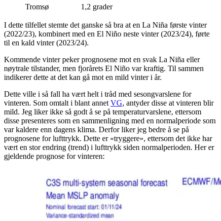
Tromsø
1,2 grader
I dette tilfellet stemte det ganske så bra at en La Niña første vinter
(2022/23), kombinert med en El Niño neste vinter (2023/24), førte
til en kald vinter (2023/24).
Kommende vinter peker prognosene mot en svak La Niña eller
nøytrale tilstander, men fjorårets El Niño var kraftig. Til sammen
indikerer dette at det kan gå mot en mild vinter i år.
Dette ville i så fall ha vært helt i tråd med sesongvarslene for
vinteren. Som omtalt i blant annet
VG
, antyder disse at vinteren blir
mild. Jeg liker ikke så godt å se på temperaturvarslene, ettersom
disse presenteres som en sammenligning med en normalperiode som
var kaldere enn dagens klima. Derfor liker jeg bedre å se på
prognosene for lufttrykk. Dette er «tryggere», ettersom det ikke har
vært en stor endring (trend) i lufttrykk siden normalperioden. Her er
gjeldende prognose for vinteren: