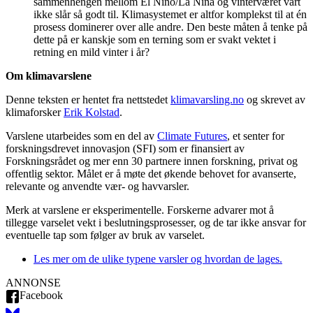
sammenhengen mellom El Niño/La Niña og vinterværet vårt
ikke slår så godt til. Klimasystemet er altfor komplekst til at én
prosess dominerer over alle andre. Den beste måten å tenke på
dette på er kanskje som en terning som er svakt vektet i
retning en mild vinter i år?
Om klimavarslene
Denne teksten er hentet fra nettstedet
klimavarsling.no
og skrevet av
klimaforsker
Erik Kolstad
.
Varslene utarbeides som en del av
Climate Futures
, et senter for
forskningsdrevet innovasjon (SFI) som er finansiert av
Forskningsrådet og mer enn 30 partnere innen forskning, privat og
offentlig sektor. Målet er å møte det økende behovet for avanserte,
relevante og anvendte vær- og havvarsler.
Merk at varslene er eksperimentelle. Forskerne advarer mot å
tillegge varselet vekt i beslutningsprosesser, og de tar ikke ansvar for
eventuelle tap som følger av bruk av varselet.
Les mer om de ulike typene varsler og hvordan de lages.
ANNONSE
Facebook