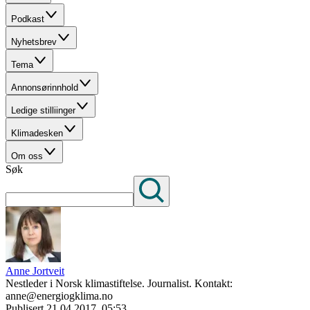
Podkast
Nyhetsbrev
Tema
Annonsørinnhold
Ledige stilliinger
Klimadesken
Om oss
Søk
Anne Jortveit
Nestleder i Norsk klimastiftelse. Journalist. Kontakt:
anne@energiogklima.no
Publisert
21.04.2017, 05:53