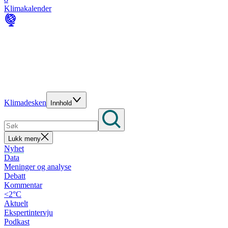
Klimakalender
Klimadesken
Innhold
Lukk meny
Nyhet
Data
Meninger og analyse
Debatt
Kommentar
<2°C
Aktuelt
Ekspertintervju
Podkast