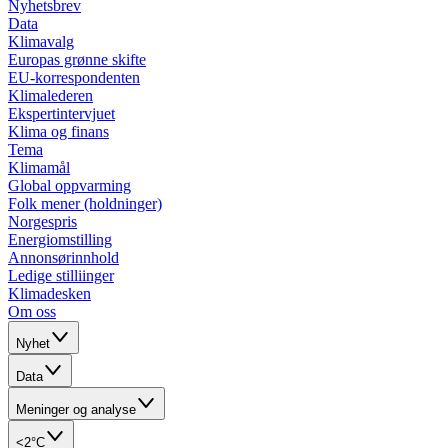
Nyhetsbrev
Data
Klimavalg
Europas grønne skifte
EU-korrespondenten
Klimalederen
Ekspertintervjuet
Klima og finans
Tema
Klimamål
Global oppvarming
Folk mener (holdninger)
Norgespris
Energiomstilling
Annonsørinnhold
Ledige stilliinger
Klimadesken
Om oss
Nyhet
Data
Meninger og analyse
<2°C