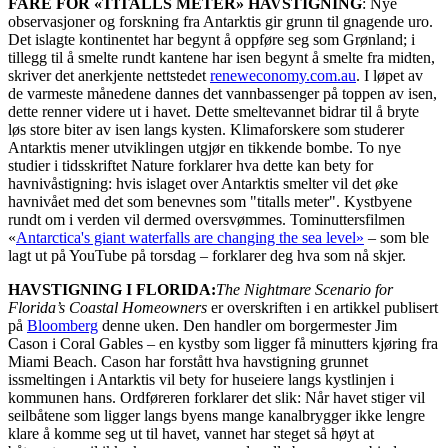
FARE FOR «TITALLS METER» HAVSTIGNING
: Nye
observasjoner og forskning fra Antarktis gir grunn til gnagende uro.
Det islagte kontinentet har begynt å oppføre seg som Grønland; i
tillegg til å smelte rundt kantene har isen begynt å smelte fra midten,
skriver det anerkjente nettstedet
reneweconomy.com.au
. I løpet av
de varmeste månedene dannes det vannbassenger på toppen av isen,
dette renner videre ut i havet. Dette smeltevannet bidrar til å bryte
løs store biter av isen langs kysten. Klimaforskere som studerer
Antarktis mener utviklingen utgjør en tikkende bombe. To nye
studier i tidsskriftet Nature forklarer hva dette kan bety for
havnivåstigning: hvis islaget over Antarktis smelter vil det øke
havnivået med det som benevnes som "titalls meter". Kystbyene
rundt om i verden vil dermed oversvømmes. Tominuttersfilmen
«
Antarctica's giant waterfalls are changing the sea level»
– som ble
lagt ut på YouTube på torsdag – forklarer deg hva som nå skjer.
HAVSTIGNING I FLORIDA:
The Nightmare Scenario for
Florida’s Coastal Homeowners
er overskriften i en artikkel publisert
på
Bloomberg
denne uken. Den handler om borgermester Jim
Cason i Coral Gables – en kystby som ligger få minutters kjøring fra
Miami Beach. Cason har forstått hva havstigning grunnet
issmeltingen i Antarktis vil bety for huseiere langs kystlinjen i
kommunen hans. Ordføreren forklarer det slik: Når havet stiger vil
seilbåtene som ligger langs byens mange kanalbrygger ikke lengre
klare å komme seg ut til havet, vannet har steget så høyt at