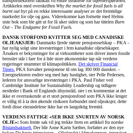
transportsektoren radikalt vil endre utsiktene for oljeetterspørselen.
Artikkelen med overskriften
Why the market for fossil fuels is all
burnt out
byr på en rekke interessante analyser av det fremtidige
markedet for olje og gass. Viderekomne kan fortsette med Helms
siste bok som ble gitt ut for få uker siden og som har tittelen
Burn
Out – The Endgame for Fossil Fuels.
DANSK STORFOND KVITTER SEG MED CANADISKE
OLJEAKSJER:
Danmarks fjerde største pensjonsselskap – PKA –
har nylig solgt sine investeringer i fem kanadiske oljeselskaper.
Årsaken er bekymringer for at virksomheter som driver innen fossile
brensler står i fare for å lide store økonomiske tap når verdens
regjeringer strammer til klimapolitikken.
Det skriver Financial
Times.
PKA forvalter pensjonene til om lag 300 000 dansker. –
Energisektoren endrer seg med høy hastighet, sier Pelle Pedersen,
lederen for ansvarlige investeringer i PKA. Paul Fisher ved
Cambridge Institute for Sustainability Leadership og tidligere
nestleder i Bank of Englands tilsynsråd, sier i en kommentar at det
ikke er overraskende at et stort pensjonsfond som PKA ikke lenger
er villig til å ta den økende risikoen forbundet med oljeaksjer, dette
fordi disse eierandelene ikke har en langsiktig fremtid.
VERDENS FATTIGE «SER IKKE SNURTEN AV NORSK
OLJE»:
Som femte sak vil jeg trekke frem en artikkel fra norske
Bistandsaktuelt.
Der blir Anne Karin Sæther, forfatter av den nye
boken
De beste intensjoner – Oljelandet i klimakampen
, intervjuet