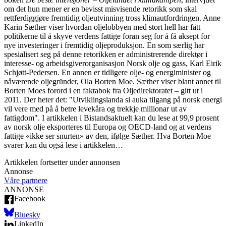
om det hun mener er en bevisst misvisende retorikk som skal
rettferdiggjøre fremtidig oljeutvinning tross klimautfordringen. Anne
Karin Sæther viser hvordan oljelobbyen med stort hell har fått
politikerne til å skyve verdens fattige foran seg for å få aksept for
nye investeringer i fremtidig oljeproduksjon. En som særlig har
spesialisert seg på denne retorikken er administrerende direktør i
interesse- og arbeidsgiverorganisasjon Norsk olje og gass, Karl Eirik
Schjøtt-Pedersen. En annen er tidligere olje- og energiminister og
nåværende oljegründer, Ola Borten Moe. Sæther viser blant annet til
Borten Moes forord i en faktabok fra Oljedirektoratet – gitt ut i
2011. Der heter det: "Utviklingslanda si auka tilgang på norsk energi
vil vere med på å betre levekåra og trekkje millionar ut av
fattigdom". I artikkelen i Bistandsaktuelt kan du lese at 99,9 prosent
av norsk olje eksporteres til Europa og OECD-land og at verdens
fattige «ikke ser snurten» av den, ifølge Sæther. Hva Borten Moe
svarer kan du også lese i artikkelen…
Artikkelen fortsetter under annonsen
Annonse
Våre partnere
ANNONSE
Facebook
Bluesky
LinkedIn