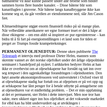
båtmastene vil ikke kunne passere under alle broene som binder
sammen byens flere hundre kanaler. – Disse båtene blir som
kanarifuglen i gruvene. Når båtene langs kanalbryggene ikke kan
komme seg ut, da går verdien av eiendommene ned, slår Jim Cason
fast.
Klimaendringene utgjør enorm finansiell risiko på så mange plan.
Når velbeslåtte amerikanere ser egne formuer truet er det å håpe at
disse rikingene – om enn aldri så inspirert av pur egeninteresse – kan
bidra til å få fart på energiomstillingen i et land som for tiden er
preget av Trumps fossile krampetrekninger.
PERMANENT OLJENEDTUR:
Denne uken publiserte
The
Telegraph
et intervju med professor Dieter Helm, mannen som
skremte vannet av det norske oljefolket under det årlige oljepolitiske
seminaret i Sandefjord på nyåret. I artikkelen bedyrer Helm at han
ikke er overbevist om at oljeselskapene har forstått og tatt inn over
seg
tempoet
i den ugjenkallelige forandringen i oljeindustrien. Den
høyt ansette økonomiprofessoren ved universitetet i Oxford viser til
at oljeselskapene stadig har fortalt oss at oljeprisen er på vei opp og
at selskapene har lånt penger for å betale utbytte på antagelsene om
at oljenedturen var et midlertidig problem. – Det er min oppfatning
at det er permanent, sier Helm i dette intervjuet. Men noe tror han
sakte, men sikkert siger inn hos oljefolket: at det voksende markedet
for elbil kan ha blitt undervurdert og at utviklingen i