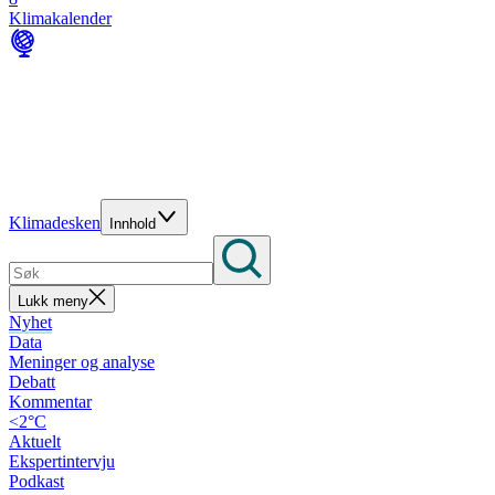
Klimakalender
Klimadesken
Innhold
Lukk meny
Nyhet
Data
Meninger og analyse
Debatt
Kommentar
<2°C
Aktuelt
Ekspertintervju
Podkast