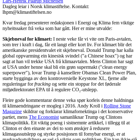
Lars-Henrik Paarup Michelsen
Dagleg leiar i Norsk klimastiftelse. Kontakt:
lhpm@klimastiftelsen.no
Kvar fredag presenterer redaksjonen i Energi og Klima fem viktige
nyheitssaker frå veka som har gått. Her er mine utvalde:
Skjebneval for klimaet:
I neste veke får vi vite om Paris-avtalen,
som trer i kraft i dag, får eit langt eller kort liv. For klimaet blir det
amerikanske presidentvalet eit skjebneval. Donald Trump har kalla
global oppvarming ein kinesisk svindel ("a Chinese hoax") og har
sagt at han vil trekke USA frå klimaavtalen. Mens Clinton har sagt
at USA under henne skal bli ein grøn supermakt ("clean energy
superpower"), lovar Trump å kansellere Obamas Clean Power Plan,
starte bygginga av den kontroversielle Keystone XL, fjerne alle
reguleringar for
fracking
og sette ein stoppar for det føderale
miljødirektoratet EPA til å regulere CO₂-utslepp.
Fleire gode kommentarar denne veka spør korleis denne haldninga
til klimaendringane er mogleg i 2016. Andy Kroll i
Rolling Stone
Magazine
skildrar og forklarar klimafornektinga i det konservative
partiet, mens
The Economist
samanliknar Trump og Clintons
klimapolitikk. Eit viktig poeng i sistnemnte artikkel, i tillegg til at
Clinton er den einaste av dei to som ønskjer å redusere
klimagassutslepp og styrke posisjonen til fornybar energi, er at
marknadsutviklinga er vel så viktig som politikken. Ein kan ikkje sjå