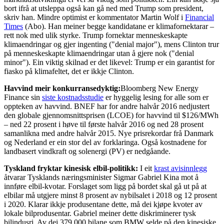
bort ifrå at utsleppa også kan gå ned med Trump som president,
skriv han. Mindre optimist er kommentator Martin Wolf i
Financial
Times
(Abo). Han meiner begge kandidatane er klimafornektarar –
rett nok med ulik styrke. Trump fornektar menneskeskapte
klimaendringar og gjer ingenting ("denial major"), mens Clinton trur
på menneskeskapte klimaendringar utan å gjere nok ("denial
minor"). Ein viktig skilnad er det likevel: Trump er ein garantist for
fiasko på klimafeltet, det er ikkje Clinton.
Havvind meir konkurransedyktig:
Bloomberg New Energy
Finance sin
siste kostnadsstudie
er hyggelig lesing for alle som er
oppteken av havvind. BNEF har for andre halvår 2016 nedjustert
den globale gjennomsnittsprisen (LCOE) for havvind til $126/MWh
– ned 22 prosent i høve til første halvår 2016 og ned 28 prosent
samanlikna med andre halvår 2015. Nye prisrekordar frå Danmark
og Nederland er ein stor del av forklaringa. Også kostnadene for
landbasert vindkraft og solenergi (PV) er nedgåande.
Tyskland fryktar kinesisk elbil-politikk:
I eit
krast avisinnlegg
åtvarar Tysklands næringsminister Sigmar Gabriel Kina mot å
innføre elbil-kvotar. Forslaget som ligg på bordet skal gå ut på at
elbilar må utgjere minst 8 prosent av nybilsalet i 2018 og 12 prosent
i 2020. Klarar ikkje produsentane dette, må dei kjøpe kvoter av
lokale bilprodusentar. Gabriel meiner dette diskriminerer tysk
bilindusri. Av dei 379 000 bilane som BMW selde på den kinesiske