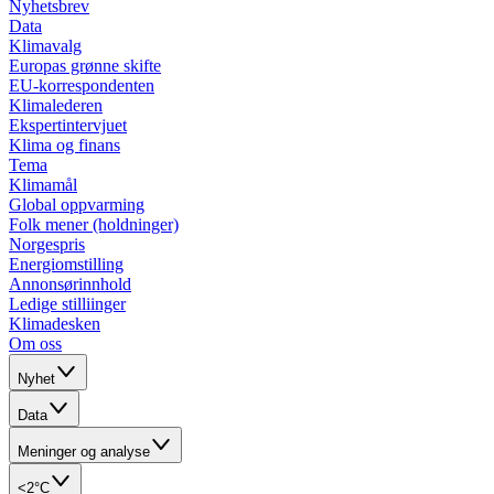
Nyhetsbrev
Data
Klimavalg
Europas grønne skifte
EU-korrespondenten
Klimalederen
Ekspertintervjuet
Klima og finans
Tema
Klimamål
Global oppvarming
Folk mener (holdninger)
Norgespris
Energiomstilling
Annonsørinnhold
Ledige stilliinger
Klimadesken
Om oss
Nyhet
Data
Meninger og analyse
<2°C