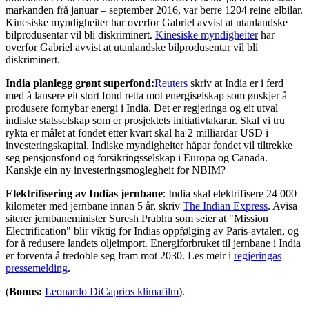
markanden frå januar – september 2016, var berre 1204 reine elbilar.
Kinesiske myndigheiter har overfor Gabriel avvist at utanlandske
bilprodusentar vil bli diskriminert.
Kinesiske myndigheiter
har
overfor Gabriel avvist at utanlandske bilprodusentar vil bli
diskriminert.
India planlegg grønt superfond:
Reuters
skriv at India er i ferd
med å lansere eit stort fond retta mot energiselskap som ønskjer å
produsere fornybar energi i India. Det er regjeringa og eit utval
indiske statsselskap som er prosjektets initiativtakarar. Skal vi tru
rykta er målet at fondet etter kvart skal ha 2 milliardar USD i
investeringskapital. Indiske myndigheiter håpar fondet vil tiltrekke
seg pensjonsfond og forsikringsselskap i Europa og Canada.
Kanskje ein ny investeringsmoglegheit for NBIM?
Elektrifisering av Indias jernbane
: India skal elektrifisere 24 000
kilometer med jernbane innan 5 år, skriv
The Indian Express
. Avisa
siterer jernbaneminister Suresh Prabhu som seier at "Mission
Electrification" blir viktig for Indias oppfølging av Paris-avtalen, og
for å redusere landets oljeimport. Energiforbruket til jernbane i India
er forventa å tredoble seg fram mot 2030. Les meir i
regjeringas
pressemelding
.
(
Bonus:
Leonardo DiCaprios klimafilm
).