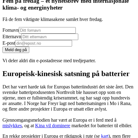
Fem på fredag – et nyhetsbrev med internasjonale
klima- og energinyheter
Få de fem viktigste klimasakene samlet hver fredag.
Fornavn
Etternavn
E-post
Meld deg på
Vi deler aldri din e-postadresse med tredjeparter.
Europeisk-kinesisk satsning på batterier
Det har vært harde tak for Europas batteriindustri det siste året. Den
svenske batteriprodusenten Northvolt ble hausset opp som en
stjerne, men er fullstendig kriserammet, og har sagt opp hundrevis
av ansatte. I Norge har Freyr lagt ned batterisatsingen i Mo i Rana,
og flere andre prosjekter i Europa er utsatt eller avlyst.
Gjennomgangsmelodien har vært at Europa er i ferd med å
mislykkes
, og at
Kina vil dominere
markedet for batterier til elbiler.
En rekke prosjekter i Europa er riktignok i rute (se
kart
), men flere