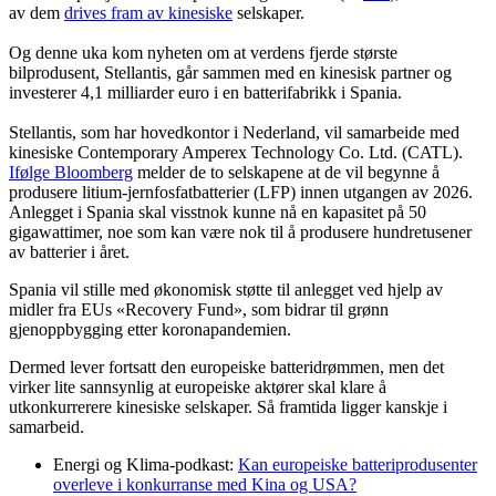
av dem
drives fram av kinesiske
selskaper.
Og denne uka kom nyheten om at verdens fjerde største
bilprodusent, Stellantis, går sammen med en kinesisk partner og
investerer 4,1 milliarder euro i en batterifabrikk i Spania.
Stellantis, som har hovedkontor i Nederland, vil samarbeide med
kinesiske Contemporary Amperex Technology Co. Ltd. (CATL).
Ifølge Bloomberg
melder de to selskapene at de vil begynne å
produsere litium-jernfosfatbatterier (LFP) innen utgangen av 2026.
Anlegget i Spania skal visstnok kunne nå en kapasitet på 50
gigawattimer, noe som kan være nok til å produsere hundretusener
av batterier i året.
Spania vil stille med økonomisk støtte til anlegget ved hjelp av
midler fra EUs «Recovery Fund», som bidrar til grønn
gjenoppbygging etter koronapandemien.
Dermed lever fortsatt den europeiske batteridrømmen, men det
virker lite sannsynlig at europeiske aktører skal klare å
utkonkurrerere kinesiske selskaper. Så framtida ligger kanskje i
samarbeid.
Energi og Klima-podkast:
Kan europeiske batteriprodusenter
overleve i konkurranse med Kina og USA?