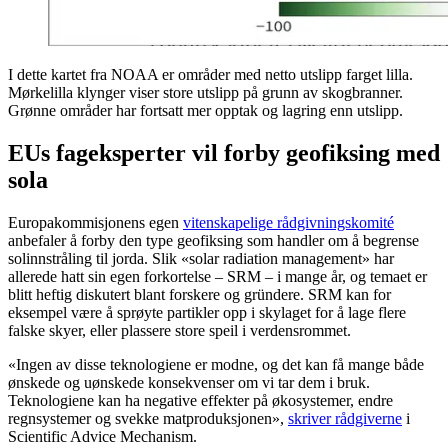
I dette kartet fra NOAA er områder med netto utslipp farget lilla.
Mørkelilla klynger viser store utslipp på grunn av skogbranner.
Grønne områder har fortsatt mer opptak og lagring enn utslipp.
EUs fageksperter vil forby geofiksing med
sola
Europakommisjonens egen
vitenskapelige rådgivningskomité
anbefaler å forby den type geofiksing som handler om å begrense
solinnstråling til jorda. Slik «solar radiation management» har
allerede hatt sin egen forkortelse – SRM – i mange år, og temaet er
blitt heftig diskutert blant forskere og gründere. SRM kan for
eksempel være å sprøyte partikler opp i skylaget for å lage flere
falske skyer, eller plassere store speil i verdensrommet.
«Ingen av disse teknologiene er modne, og det kan få mange både
ønskede og uønskede konsekvenser om vi tar dem i bruk.
Teknologiene kan ha negative effekter på økosystemer, endre
regnsystemer og svekke matproduksjonen»,
skriver rådgiverne
i
Scientific Advice Mechanism.