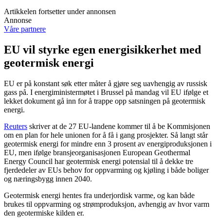
Artikkelen fortsetter under annonsen
Annonse
Våre partnere
EU vil styrke egen energisikkerhet med
geotermisk energi
EU er på konstant søk etter måter å gjøre seg uavhengig av russisk
gass på. I energiministermøtet i Brussel på mandag vil EU ifølge et
lekket dokument gå inn for å trappe opp satsningen på geotermisk
energi.
Reuters
skriver at de 27 EU-landene kommer til å be Kommisjonen
om en plan for hele unionen for å få i gang prosjekter. Så langt står
geotermisk energi for mindre enn 3 prosent av energiproduksjonen i
EU, men ifølge bransjeorganisasjonen European Geothermal
Energy Council har geotermisk energi potensial til å dekke tre
fjerdedeler av EUs behov for oppvarming og kjøling i både boliger
og næringsbygg innen 2040.
Geotermisk energi hentes fra underjordisk varme, og kan både
brukes til oppvarming og strømproduksjon, avhengig av hvor varm
den geotermiske kilden er.