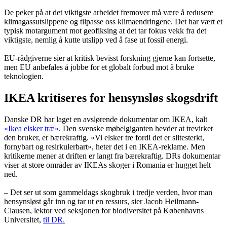
De peker på at det viktigste arbeidet fremover må være å redusere
klimagassutslippene og tilpasse oss klimaendringene. Det har vært et
typisk motargument mot geofiksing at det tar fokus vekk fra det
viktigste, nemlig å kutte utslipp ved å fase ut fossil energi.
EU-rådgiverne sier at kritisk bevisst forskning gjerne kan fortsette,
men EU anbefales å jobbe for et globalt forbud mot å bruke
teknologien.
IKEA kritiseres for hensynsløs skogsdrift
Danske DR har laget en avslørende dokumentar om IKEA, kalt
«Ikea elsker træ»
. Den svenske møbelgiganten hevder at trevirket
den bruker, er bærekraftig. «Vi elsker tre fordi det er slitesterkt,
fornybart og resirkulerbart», heter det i en IKEA-reklame. Men
kritikerne mener at driften er langt fra bærekraftig. DRs dokumentar
viser at store områder av IKEAs skoger i Romania er hugget helt
ned.
– Det ser ut som gammeldags skogbruk i tredje verden, hvor man
hensynsløst går inn og tar ut en ressurs, sier Jacob Heilmann-
Clausen, lektor ved seksjonen for biodiversitet på Københavns
Universitet,
til DR.