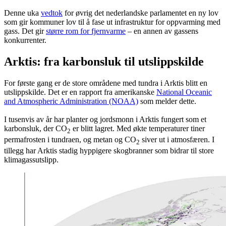
Denne uka
vedtok
for øvrig det nederlandske parlamentet en ny lov
som gir kommuner lov til å fase ut infrastruktur for oppvarming med
gass. Det gir
større rom for fjernvarme
– en annen av gassens
konkurrenter.
Arktis: fra karbonsluk til utslippskilde
For første gang er de store områdene med tundra i Arktis blitt en
utslippskilde. Det er en rapport fra amerikanske
National Oceanic
and Atmospheric Administration (NOAA)
som melder dette.
I tusenvis av år har planter og jordsmonn i Arktis fungert som et
karbonsluk, der CO
er blitt lagret. Med økte temperaturer tiner
2
permafrosten i tundraen, og metan og CO
siver ut i atmosfæren. I
2
tillegg har Arktis stadig hyppigere skogbranner som bidrar til store
klimagassutslipp.