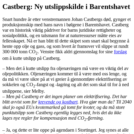
Castberg: Ny utslippskilde i Barentshavet
Snart hundre år etter venstremannen Johan Castbergs død, gynger et
produksjonsskip med hans navn i bølgene i Barentshavet. Castberg
var en historisk viktig pådriver for barns juridiske rettigheter og
sosialpolitikk, og en talsmann for at naturressurser måtte eies av
fellesskapet. Nå er han blitt til dette skipet som snart skal begynne å
hente opp olje og gass, og som hvert år framover vil slippe ut rundt
300 000 tonn CO
. Venstre fikk aldri gjennomslag for sine
forslag
2
om å kutte utslipp på Castberg.
– Men det å kutte utslipp fra oljenæringen må være en viktig del av
oljepolitikken. Oljenæringen kommer til å være med oss lenge, og
da må vi være sikre på at vi greier å gjennomføre elektrifisering av
sokkelen og CO
-fangst og -lagring og alt det som skal til for å ned
2
utslippene, sier Melby.
– Men på Castberg er det ingen planer om elektrifisering. Det har
blitt avvist som for
krevende og kostbart
. Hva gjør man da? Til 2040
skal jo også EUs kvotemarked gå tomt for kvoter, og da må store
punktutslipp som Castberg egentlig legges ned, hvis det da ikke
lages nye regler for kompensasjon med CO
-fjerning.
2
– Ja, og dette er lite oppe på agendaen i Stortinget. Jeg synes at alle