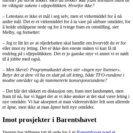
lisenser på norsk sokkel. Men du trekker ikke fram letestans blant de
tre viktigste sakene i oljepolitikken. Hvorfor ikke?
– Letestans er ikke et mål i seg selv, men et virkemiddel for å nå
andre mål. Det er et virkemiddel for å ta vare på sårbare områder, for
å holde utslippene nede og for å tvinge fram en omstilling, sier
Melby, og fortsetter:
– Jeg er litt lei av at oljedebatten skal handle om hvorvidt du er for
eller imot ny leting. Det er ikke den eneste måten vi kan få til
endring på i oljepolitikken. Det er jo ganske mye vi annet vi er nødt
til å jobbe med også.
– Men likevel: Programutkastet deres sier «ingen nye lisenser».
Betyr det at dere vil ha en slutt på all leting, både TFO-rundene i
modne områder og de nummererte konsesjonsrundene?
– Det blir det sikkert en diskusjon om, fram mot landsmøtet, men
fram til nå, har vi ligget der at vi ikke ønsker at det skal være leting i
nye områder. Vi har akseptert at man videreutvikler felt som allerede
er åpne, men ikke at man åpner helt nye områder.
Imot prosjekter i Barentshavet
Venstre har tidligere tatt til orde for å gi
Barentshavet nord et