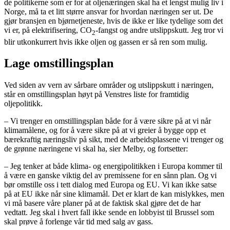
de politikerne som er for at oljenæringen skal ha et lengst mulig liv i
Norge, må ta et litt større ansvar for hvordan næringen ser ut. De
gjør bransjen en bjørnetjeneste, hvis de ikke er like tydelige som det
vi er, på elektrifisering, CO
-fangst og andre utslippskutt. Jeg tror vi
2
blir utkonkurrert hvis ikke oljen og gassen er så ren som mulig.
Lage omstillingsplan
Ved siden av vern av sårbare områder og utslippskutt i næringen,
står en omstillingsplan høyt på Venstres liste for framtidig
oljepolitikk.
– Vi trenger en omstillingsplan både for å være sikre på at vi når
klimamålene, og for å være sikre på at vi greier å bygge opp et
bærekraftig næringsliv på sikt, med de arbeidsplassene vi trenger og
de grønne næringene vi skal ha, sier Melby, og fortsetter:
– Jeg tenker at både klima- og energipolitikken i Europa kommer til
å være en ganske viktig del av premissene for en sånn plan. Og vi
bør omstille oss i tett dialog med Europa og EU. Vi kan ikke satse
på at EU ikke når sine klimamål. Det er klart de kan mislykkes, men
vi må basere våre planer på at de faktisk skal gjøre det de har
vedtatt. Jeg skal i hvert fall ikke sende en lobbyist til Brussel som
skal prøve å forlenge vår tid med salg av gass.