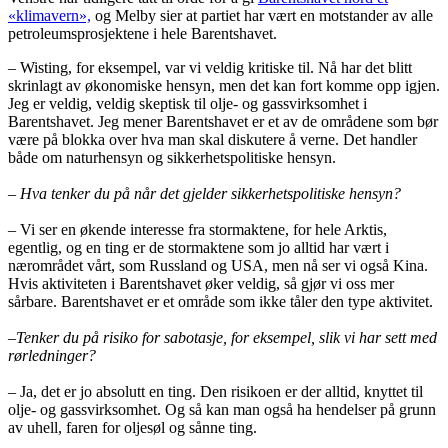
«klimavern»,
og Melby sier at partiet har vært en motstander av alle
petroleumsprosjektene i hele Barentshavet.
– Wisting, for eksempel, var vi veldig kritiske til. Nå har det blitt
skrinlagt av økonomiske hensyn, men det kan fort komme opp igjen.
Jeg er veldig, veldig skeptisk til olje- og gassvirksomhet i
Barentshavet. Jeg mener Barentshavet er et av de områdene som bør
være på blokka over hva man skal diskutere å verne. Det handler
både om naturhensyn og sikkerhetspolitiske hensyn.
– Hva tenker du på når det gjelder sikkerhetspolitiske hensyn?
– Vi ser en økende interesse fra stormaktene, for hele Arktis,
egentlig, og en ting er de stormaktene som jo alltid har vært i
nærområdet vårt, som Russland og USA, men nå ser vi også Kina.
Hvis aktiviteten i Barentshavet øker veldig, så gjør vi oss mer
sårbare. Barentshavet er et område som ikke tåler den type aktivitet.
–
Tenker du på risiko for sabotasje, for eksempel, slik vi har sett med
rørledninger?
– Ja, det er jo absolutt en ting. Den risikoen er der alltid, knyttet til
olje- og gassvirksomhet. Og så kan man også ha hendelser på grunn
av uhell, faren for oljesøl og sånne ting.