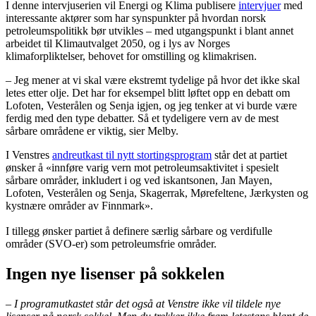
I denne intervjuserien vil Energi og Klima publisere
intervjuer
med
interessante aktører som har synspunkter på hvordan norsk
petroleumspolitikk bør utvikles – med utgangspunkt i blant annet
arbeidet til Klimautvalget 2050, og i lys av Norges
klimaforpliktelser, behovet for omstilling og klimakrisen.
– Jeg mener at vi skal være ekstremt tydelige på hvor det ikke skal
letes etter olje. Det har for eksempel blitt løftet opp en debatt om
Lofoten, Vesterålen og Senja igjen, og jeg tenker at vi burde være
ferdig med den type debatter. Så et tydeligere vern av de mest
sårbare områdene er viktig, sier Melby.
I Venstres
andreutkast til nytt stortingsprogram
står det at partiet
ønsker å «innføre varig vern mot petroleumsaktivitet i spesielt
sårbare områder, inkludert i og ved iskantsonen, Jan Mayen,
Lofoten, Vesterålen og Senja, Skagerrak, Mørefeltene, Jærkysten og
kystnære områder av Finnmark».
I tillegg ønsker partiet å definere særlig sårbare og verdifulle
områder (SVO-er) som petroleumsfrie områder.
Ingen nye lisenser på sokkelen
– I programutkastet står det også at Venstre ikke vil tildele nye