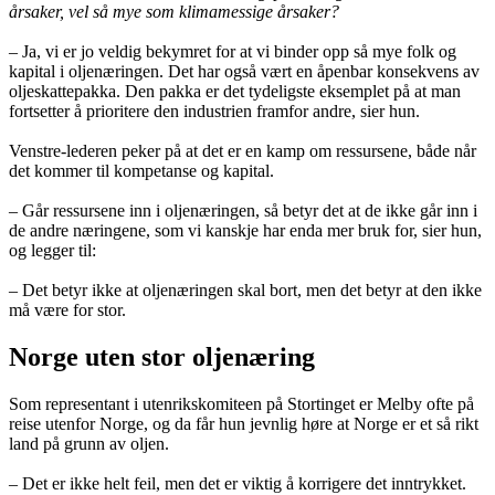
årsaker, vel så mye som klimamessige årsaker?
– Ja, vi er jo veldig bekymret for at vi binder opp så mye folk og
kapital i oljenæringen. Det har også vært en åpenbar konsekvens av
oljeskattepakka. Den pakka er det tydeligste eksemplet på at man
fortsetter å prioritere den industrien framfor andre, sier hun.
Venstre-lederen peker på at det er en kamp om ressursene, både når
det kommer til kompetanse og kapital.
– Går ressursene inn i oljenæringen, så betyr det at de ikke går inn i
de andre næringene, som vi kanskje har enda mer bruk for, sier hun,
og legger til:
– Det betyr ikke at oljenæringen skal bort, men det betyr at den ikke
må være for stor.
Norge uten stor oljenæring
Som representant i utenrikskomiteen på Stortinget er Melby ofte på
reise utenfor Norge, og da får hun jevnlig høre at Norge er et så rikt
land på grunn av oljen.
– Det er ikke helt feil, men det er viktig å korrigere det inntrykket.