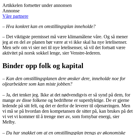
Artikkelen fortsetter under annonsen
Annonse
Våre partnere
– Hva konkret kan en omstillingsplan inneholde?
– Det viktigste premisset må være klimamålene våre. Og så mener
jeg at en del av planen bør være at vi ikke skal ha nye letelisenser.
Men selv om vi sier nei til nye letelisenser, så vil det fortsatt være
aktivitet på norsk sokkel lenge, sier Venstre-lederen.
Binder opp folk og kapital
– Kan den omstillingsplanen dere ønsker dere, inneholde noe for
oljearbeidere som kan miste jobben?
– Ja, det tenker jeg. Ikke at det nødvendigvis er så synd på dem, for
mange av disse folkene og bedriftene er superdyktige. De er gjerne
ledende på sitt felt, og det er derfor de leverer til oljenæringen. Men
vi må se på hvordan den kompetansen de sitter på, kan brukes på det
vi vet vi kommer til å trenge mer av, som fornybar energi, sier
Melby.
– Du har snakket om at en omstillingsplan trengs av økonomiske