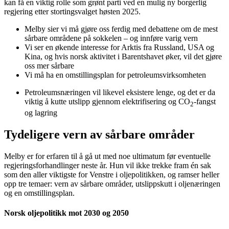
kan få en viktig rolle som grønt parti ved en mulig ny borgerlig
regjering etter stortingsvalget høsten 2025.
Melby sier vi må gjøre oss ferdig med debattene om de mest
sårbare områdene på sokkelen – og innføre varig vern
Vi ser en økende interesse for Arktis fra Russland, USA og
Kina, og hvis norsk aktivitet i Barentshavet øker, vil det gjøre
oss mer sårbare
Vi må ha en omstillingsplan for petroleumsvirksomheten
Petroleumsnæringen vil likevel eksistere lenge, og det er da
viktig å kutte utslipp gjennom elektrifisering og CO
-fangst
2
og lagring
Tydeligere vern av sårbare områder
Melby er for erfaren til å gå ut med noe ultimatum før eventuelle
regjeringsforhandlinger neste år. Hun vil ikke trekke fram én sak
som den aller viktigste for Venstre i oljepolitikken, og ramser heller
opp tre temaer: vern av sårbare områder, utslippskutt i oljenæringen
og en omstillingsplan.
Norsk oljepolitikk mot 2030 og 2050