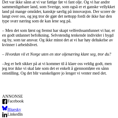
Det var ikke sånn at vi var fattige før vi fant olje. Og vi har andre
sammenlignbare land, som Sverige, som også er et ganske vellykket
land på mange områder, kanskje særlig på innovasjon. Der scorer de
langt over oss, og jeg tror de gjør det nettopp fordi de ikke har den
type svær næring som de kan lene seg på.
– Men det som først og fremst har skapt velferdssamfunnet vi har, er
en godt utdannet befolkning. Selvstendig tenkende individer i bygd
og by, som tar ansvar. Og ikke minst det at vi har høy deltakelse av
kvinner i arbeidslivet.
– Hvordan vil et Norge uten en stor oljenæring klare seg, tror du?
–
Jeg er helt sikker på at vi kommer til å klare oss veldig godt, men
jeg tror ikke vi skal late som det er enkelt å gjennomføre en sånn
omstilling. Og det blir vanskeligere jo lenger vi venter med det.
ANNONSE
Facebook
Bluesky
LinkedIn