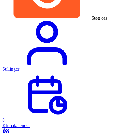
Støtt oss
Stillinger
8
Klimakalender