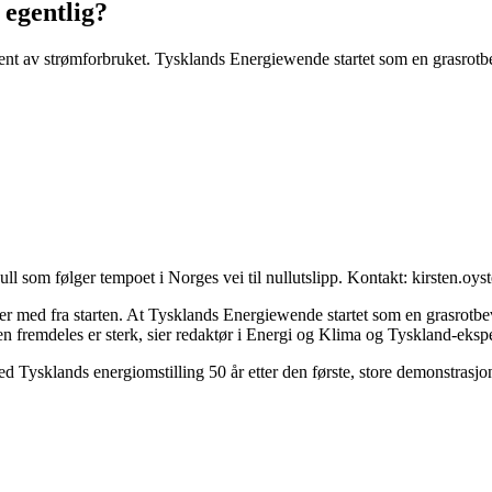
egentlig?
t av strømforbruket. Tysklands Energiewende startet som en grasrotbeve
null som følger tempoet i Norges vei til nullutslipp. Kontakt: kirsten.oy
t er med fra starten. At Tysklands Energiewende startet som en grasrotbev
ngen fremdeles er sterk, sier redaktør i Energi og Klima og Tyskland-eks
d Tysklands energiomstilling 50 år etter den første, store demonstrasj