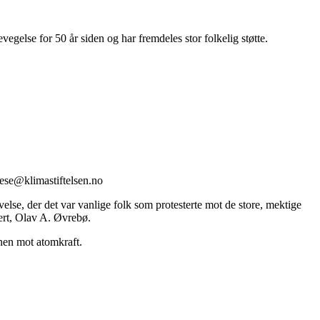
gelse for 50 år siden og har fremdeles stor folkelig støtte.
stese@klimastiftelsen.no
else, der det var vanlige folk som protesterte mot de store, mektige
pert, Olav A. Øvrebø.
onen mot atomkraft.