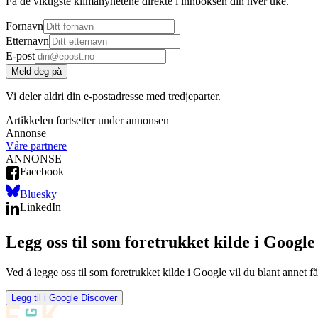
Få de viktigste klimanyhetene direkte i innboksen din hver uke.
Fornavn
Etternavn
E-post
Meld deg på
Vi deler aldri din e-postadresse med tredjeparter.
Artikkelen fortsetter under annonsen
Annonse
Våre partnere
ANNONSE
Facebook
Bluesky
LinkedIn
Legg oss til som foretrukket kilde i Google
Ved å legge oss til som foretrukket kilde i Google vil du blant annet få
Legg til i Google Discover