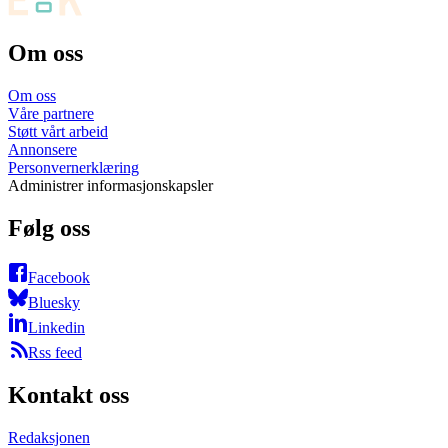
Om oss
Om oss
Våre partnere
Støtt vårt arbeid
Annonsere
Personvernerklæring
Administrer informasjonskapsler
Følg oss
Facebook
Bluesky
Linkedin
Rss feed
Kontakt oss
Redaksjonen