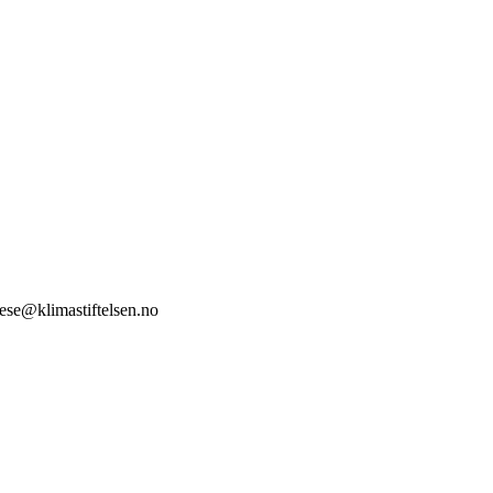
stese@klimastiftelsen.no