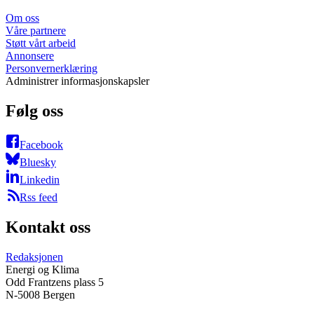
Om oss
Våre partnere
Støtt vårt arbeid
Annonsere
Personvernerklæring
Administrer informasjonskapsler
Følg oss
Facebook
Bluesky
Linkedin
Rss feed
Kontakt oss
Redaksjonen
Energi og Klima
Odd Frantzens plass 5
N-5008 Bergen