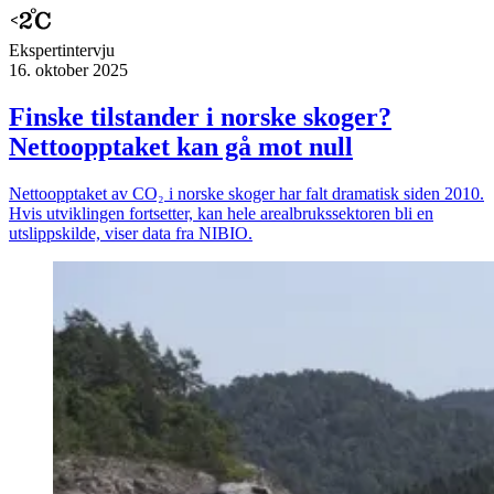
Ekspert­intervju
16. oktober 2025
Finske tilstander i norske skoger?
Nettoopptaket kan gå mot null
Nettoopptaket av CO₂ i norske skoger har falt dramatisk siden 2010.
Hvis utviklingen fortsetter, kan hele arealbrukssektoren bli en
utslippskilde, viser data fra NIBIO.