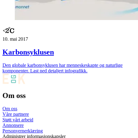
10. mai 2017
Karbonsyklusen
Den globale karbonsyklusen har menneskeskapte og naturlige
komponenter. Last ned detaljert infografikk.
Om oss
Om oss
Våre partnere
Støtt vårt arbeid
Annonsere
Personvernerklæring
Administrer informasjonskapsler