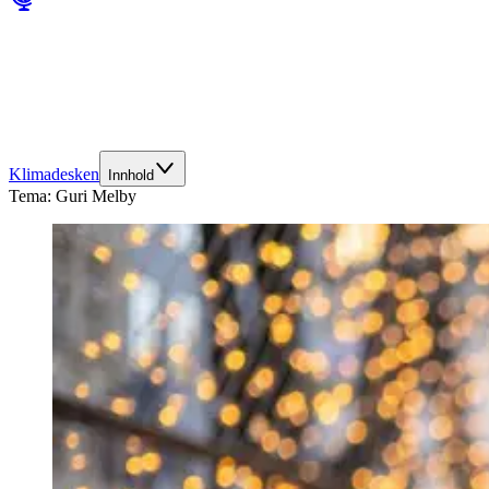
Klimadesken
Innhold
Tema:
Guri Melby