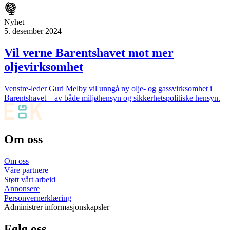
Nyhet
5. desember 2024
Vil verne Barentshavet mot mer
oljevirksomhet
Venstre-leder Guri Melby vil unngå ny olje- og gassvirksomhet i
Barentshavet – av både miljøhensyn og sikkerhetspolitiske hensyn.
Om oss
Om oss
Våre partnere
Støtt vårt arbeid
Annonsere
Personvernerklæring
Administrer informasjonskapsler
Følg oss