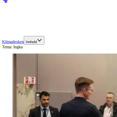
Klimadesken
Innhold
Tema:
Ingka