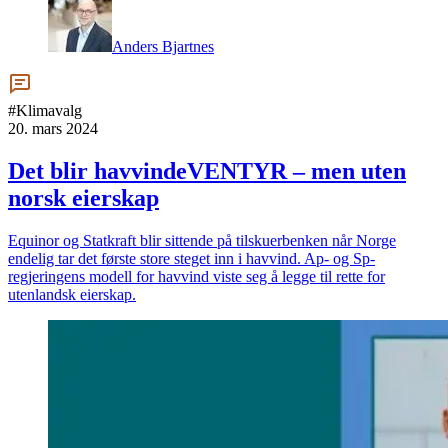
Anders Bjartnes
#Klimavalg
20. mars 2024
Det blir havvindeVENTYR – men uten
norsk eierskap
Equinor og Statkraft blir sittende på tilskuerbenken når Norge
endelig tar det første store steget inn i havvind. Ap- og Sp-
regjeringens modell for havvind viste seg å legge til rette for
utenlandsk eierskap.