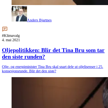
Anders Bjartnes
#Klimavalg
4. mai 2021
Oljepolitikken: Blir det Tina Bru som tar
den siste runden?
Olje- og energiminister Tina Bru skal snart dele ut oljelisenser i 25.
konsesjonsrunde. Blir det den siste?