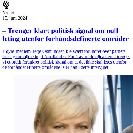
Nyhet
15. juni 2024
– Trenger klart politisk signal om null
leting utenfor forhåndsdefinerte områder
Høyre-medlem Terje Osmundsen ble svært forundret over partiets
forslag om oljeleting i Nordland 6. For å avrunde oljealderen trenger
vi et bredt forankret politisk signal om at det ikke skal letes utenfor
de forhåndsdefinerte områdene, sier han i dette intervjuet.