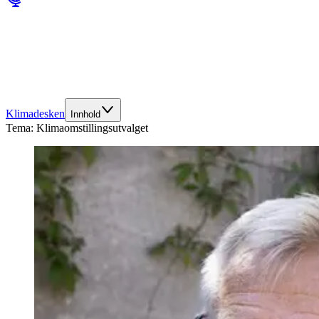
Klimadesken
Innhold
Tema:
Klimaomstillingsutvalget