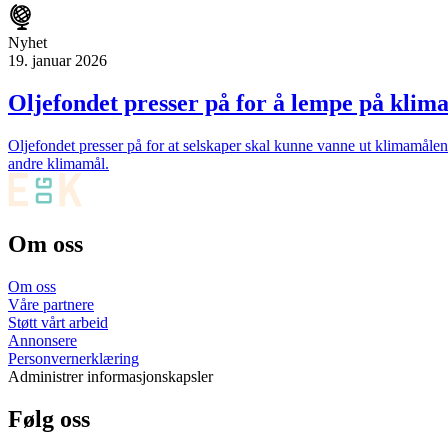
Nyhet
19. januar 2026
Oljefondet presser på for å lempe på klim
Oljefondet presser på for at selskaper skal kunne vanne ut klimamålen
andre klimamål.
Om oss
Om oss
Våre partnere
Støtt vårt arbeid
Annonsere
Personvernerklæring
Administrer informasjonskapsler
Følg oss