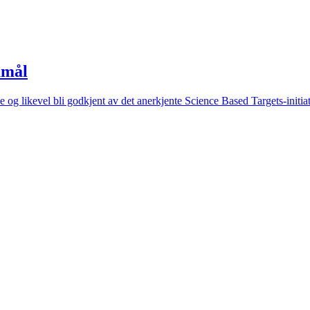
amål
e og likevel bli godkjent av det anerkjente Science Based Targets-init