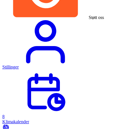
Støtt oss
Stillinger
8
Klimakalender