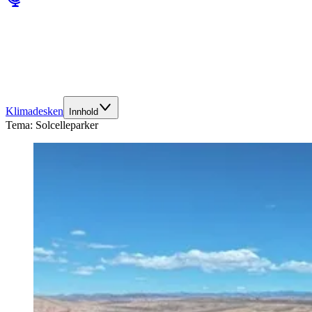
Klimadesken
Innhold
Tema:
Solcelleparker