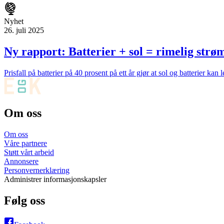
Nyhet
26. juli 2025
Ny rapport: Batterier + sol = rimelig strø
Prisfall på batterier på 40 prosent på ett år gjør at sol og batterier ka
Om oss
Om oss
Våre partnere
Støtt vårt arbeid
Annonsere
Personvernerklæring
Administrer informasjonskapsler
Følg oss