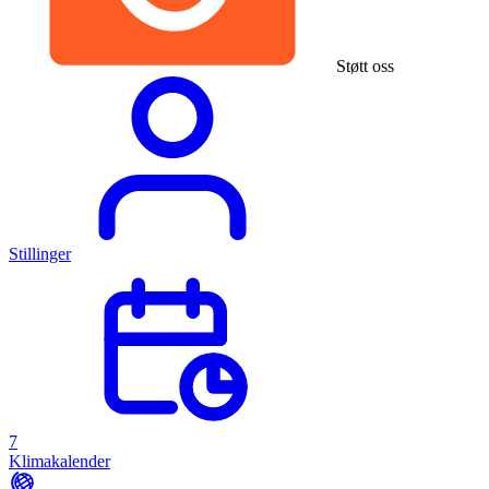
Støtt oss
Stillinger
7
Klimakalender