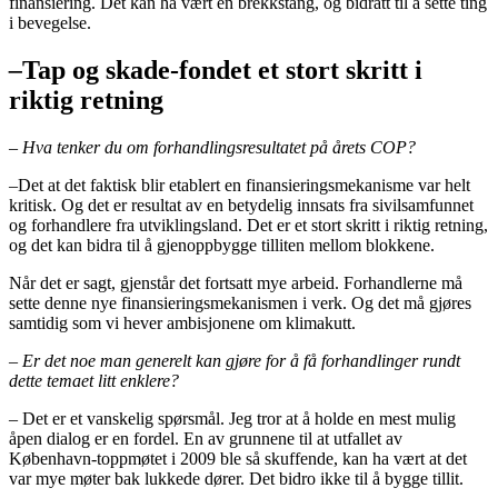
finansiering. Det kan ha vært en brekkstang, og bidratt til å sette ting
i bevegelse.
–
Tap og skade-fondet et stort skritt i
riktig retning
– Hva tenker du om
forhandlingsresultatet på årets COP
?
–
Det at det faktisk blir etablert en finansieringsmekanisme var helt
kritisk. Og det er resultat av en betydelig innsats fra sivilsamfunnet
og forhandlere fra utviklingsland. Det er et stort skritt i riktig retning,
og det kan bidra til å gjenoppbygge tilliten mellom blokkene.
Når det er sagt, gjenstår det fortsatt mye arbeid. Forhandlerne må
sette denne nye finansieringsmekanismen i verk. Og det må gjøres
samtidig som vi hever ambisjonene om klimakutt.
– Er det noe man generelt kan gjøre for å få forhandlinger rundt
dette temaet litt enklere?
– Det er et vanskelig spørsmål. Jeg tror at å holde en mest mulig
åpen dialog er en fordel. En av grunnene til at utfallet av
København-toppmøtet i 2009 ble så skuffende, kan ha vært at det
var mye møter bak lukkede dører. Det bidro ikke til å bygge tillit.