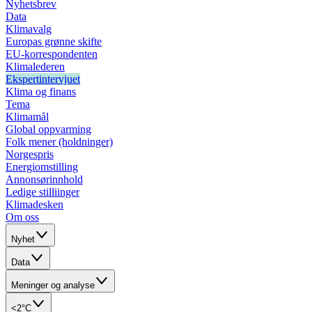
Nyhetsbrev
Data
Klimavalg
Europas grønne skifte
EU-korrespondenten
Klimalederen
Ekspertintervjuet
Klima og finans
Tema
Klimamål
Global oppvarming
Folk mener (holdninger)
Norgespris
Energiomstilling
Annonsørinnhold
Ledige stilliinger
Klimadesken
Om oss
Nyhet
Data
Meninger og analyse
<2°C