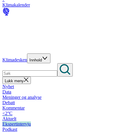
Klimakalender
Klimadesken
Innhold
Lukk meny
Nyhet
Data
Meninger og analyse
Debatt
Kommentar
<2°C
Aktuelt
Ekspertintervju
Podkast