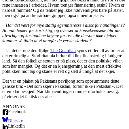
rette innsatsen i arbeidet. Hvem trenger finansiering raskt? Hvem er
hardest rammet? Og da tenker jeg ikke nødvendigvis bare på stater,
men også på andre sårbare grupper, også innenfor stater.
– Har det vært for mye statlig egeninteresse i disse forhandlingene?
At man tenker for kortsiktig, og overser at konsekvensene blir mer
alvorlige og kostnadene høyere for oss alle dersom ikke hjelpen
kommer så tidlig at vi unngår de verste skadene?
– Ja, det er noe der. Ifølge
The Guardian
synes et flertall av briter at
det er rimelig at Storbritannia bidrar til klimafinansiering i fattigere
land. Så den folkelige støtten er på plass, det er den politiske viljen
som har manglet. Og det er en kjensgjerning at den mest effektive
politikken mot tap og skade er rett og slett å unngå at det skjer.
Det var en plakat på Pakistans paviljong som oppsummerte dette
ganske bra: «Det som skjer i Pakistan, forblir ikke i Pakistan». Det
er en klar beskjed: Når klimaendringer rammer uforholdsmessig,
påvirker det faktisk oss alle.
ANNONSE
Facebook
Bluesky
LinkedIn