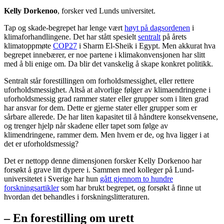
Kelly Dorkenoo
, forsker ved Lunds universitet.
Tap og skade-begrepet har lenge vært
høyt på dagsordenen
i
klimaforhandlingene. Det har stått spesielt
sentralt
på årets
klimatoppmøte
COP27
i Sharm El-Sheik i Egypt. Men akkurat hva
begrepet innebærer, er noe partene i klimakonvensjonen har slitt
med å bli enige om. Da blir det vanskelig å skape konkret politikk.
Sentralt står forestillingen om forholdsmessighet, eller rettere
uforholdsmessighet. Altså at alvorlige følger av klimaendringene i
uforholdsmessig grad rammer stater eller grupper som i liten grad
har ansvar for dem. Dette er gjerne stater eller grupper som er
sårbare allerede. De har liten kapasitet til å håndtere konsekvensene,
og trenger hjelp når skadene eller tapet som følge av
klimendringene, rammer dem. Men hvem er de, og hva ligger i at
det er uforholdsmessig?
Det er nettopp denne dimensjonen forsker Kelly Dorkenoo har
forsøkt å grave litt dypere i. Sammen med kolleger på Lund-
universitetet i Sverige har hun
gått gjennom to hundre
forskningsartikler
som har brukt begrepet, og forsøkt å finne ut
hvordan det behandles i forskningslitteraturen.
– En forestilling om urett