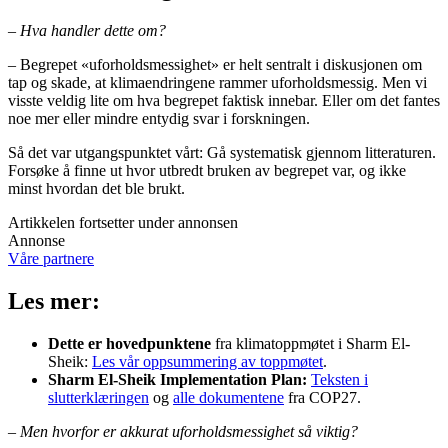
– Hva handler dette om?
– Begrepet «uforholdsmessighet» er helt sentralt i diskusjonen om
tap og skade, at klimaendringene rammer uforholdsmessig. Men vi
visste veldig lite om hva begrepet faktisk innebar. Eller om det fantes
noe mer eller mindre entydig svar i forskningen.
Så det var utgangspunktet vårt: Gå systematisk gjennom litteraturen.
Forsøke å finne ut hvor utbredt bruken av begrepet var, og ikke
minst hvordan det ble brukt.
Artikkelen fortsetter under annonsen
Annonse
Våre partnere
Les mer:
Dette er hovedpunktene
fra klimatoppmøtet i Sharm El-
Sheik:
Les vår oppsummering av toppmøtet
.
Sharm El-Sheik Implementation Plan:
Teksten i
slutterklæringen
og
alle dokumentene
fra COP27.
– Men hvorfor er akkurat uforholdsmessighet så viktig?