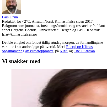
Lars Ursin
Redaktør for <2°C. Ansatt i Norsk Klimastiftelse siden 2017.
Bakgrunn som journalist, forskningsformidler og researcher fra blant
annet Bergens Tidende, Universitetet i Bergen og BBC. Kontakt:
lars@klimastiftelsen.no
Det ble enighet om fondet tidlig søndag morgen, da forhandlingene
var inne i sitt andre døgn på overtid. Mer i
Energi og Klimas
oppsummering av klimatoppmøtet
, på
NRK
og
The Guardian
.
Vi snakker med