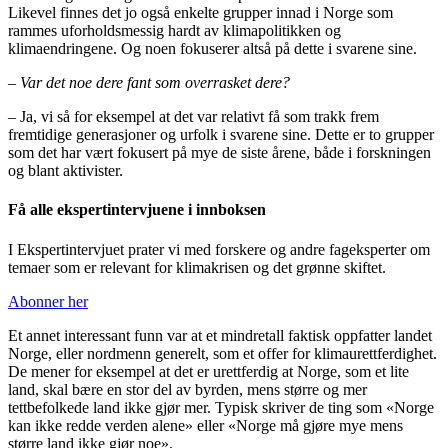
Likevel finnes det jo også enkelte grupper innad i Norge som
rammes uforholdsmessig hardt av klimapolitikken og
klimaendringene. Og noen fokuserer altså på dette i svarene sine.
– Var det noe dere fant som overrasket dere?
– Ja, vi så for eksempel at det var relativt få som trakk frem
fremtidige generasjoner og urfolk i svarene sine. Dette er to grupper
som det har vært fokusert på mye de siste årene, både i forskningen
og blant aktivister.
Få alle ekspertintervjuene i innboksen
I Ekspertintervjuet prater vi med forskere og andre fageksperter om
temaer som er relevant for klimakrisen og det grønne skiftet.
Abonner her
Et annet interessant funn var at et mindretall faktisk oppfatter landet
Norge, eller nordmenn generelt, som et offer for klimaurettferdighet.
De mener for eksempel at det er urettferdig at Norge, som et lite
land, skal bære en stor del av byrden, mens større og mer
tettbefolkede land ikke gjør mer. Typisk skriver de ting som «Norge
kan ikke redde verden alene» eller «Norge må gjøre mye mens
større land ikke gjør noe».