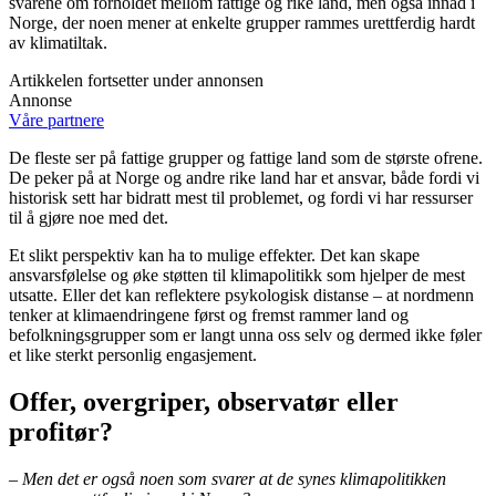
svarene om forholdet mellom fattige og rike land, men også innad i
Norge, der noen mener at enkelte grupper rammes urettferdig hardt
av klimatiltak.
Artikkelen fortsetter under annonsen
Annonse
Våre partnere
De fleste ser på fattige grupper og fattige land som de største ofrene.
De peker på at Norge og andre rike land har et ansvar, både fordi vi
historisk sett har bidratt mest til problemet, og fordi vi har ressurser
til å gjøre noe med det.
Et slikt perspektiv kan ha to mulige effekter. Det kan skape
ansvarsfølelse og øke støtten til klimapolitikk som hjelper de mest
utsatte. Eller det kan reflektere psykologisk distanse – at nordmenn
tenker at klimaendringene først og fremst rammer land og
befolkningsgrupper som er langt unna oss selv og dermed ikke føler
et like sterkt personlig engasjement.
Offer, overgriper, observatør eller
profitør?
– Men det er også noen som svarer at de synes klimapolitikken