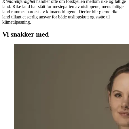
Klimarettferdighet
handler ofte om forskjellen mellom rike og fattige
land: Rike land har stått for mesteparten av utslippene, mens fattige
land rammes hardest av klimaendringene. Derfor blir gjerne rike
land tillagt et særlig ansvar for både utslippskutt og støtte til
klimatilpasning.
Vi snakker med