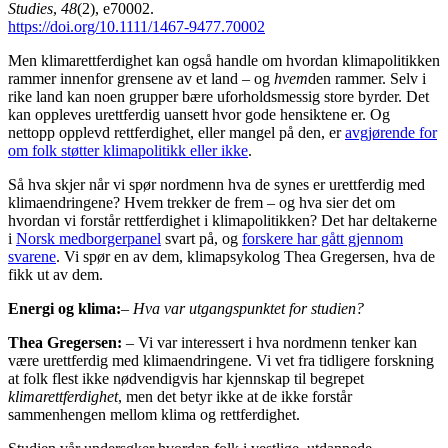
Studies
,
48
(2), e70002.
https://doi.org/10.1111/1467-9477.70002
Men klimarettferdighet kan også handle om hvordan klimapolitikken
rammer innenfor grensene av et land – og
hvem
den rammer. Selv i
rike land kan noen grupper bære uforholdsmessig store byrder. Det
kan oppleves urettferdig uansett hvor gode hensiktene er. Og
nettopp opplevd rettferdighet, eller mangel på den, er
avgjørende for
om folk støtter klimapolitikk eller ikke
.
Så hva skjer når vi spør nordmenn hva de synes er urettferdig med
klimaendringene? Hvem trekker de frem – og hva sier det om
hvordan vi forstår rettferdighet i klimapolitikken? Det har deltakerne
i
Norsk medborgerpanel
svart på, og
forskere har gått gjennom
svarene
. Vi spør en av dem, klimapsykolog Thea Gregersen, hva de
fikk ut av dem.
Energi og klima:
– Hva var utgangspunktet for studien?
Thea Gregersen:
– Vi var interessert i hva nordmenn tenker kan
være urettferdig med klimaendringene. Vi vet fra tidligere forskning
at folk flest ikke nødvendigvis har kjennskap til begrepet
klimarettferdighet
, men det betyr ikke at de ikke forstår
sammenhengen mellom klima og rettferdighet.