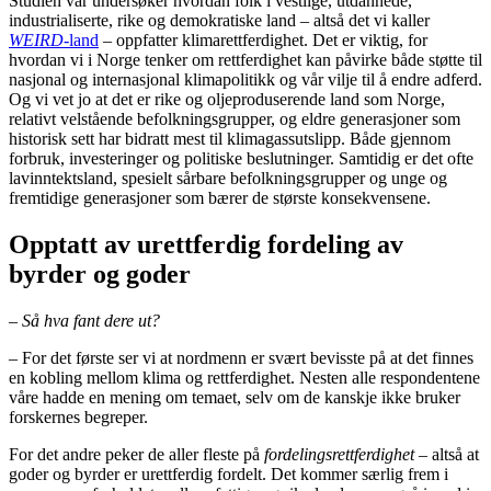
Studien vår undersøker hvordan folk i vestlige, utdannede,
industrialiserte, rike og demokratiske land – altså det vi kaller
WEIRD
-land
– oppfatter klimarettferdighet. Det er viktig, for
hvordan vi i Norge tenker om rettferdighet kan påvirke både støtte til
nasjonal og internasjonal klimapolitikk og vår vilje til å endre adferd.
Og vi vet jo at det er rike og oljeproduserende land som Norge,
relativt velstående befolkningsgrupper, og eldre generasjoner som
historisk sett har bidratt mest til klimagassutslipp. Både gjennom
forbruk, investeringer og politiske beslutninger. Samtidig er det ofte
lavinntektsland, spesielt sårbare befolkningsgrupper og unge og
fremtidige generasjoner som bærer de største konsekvensene.
Opptatt av urettferdig fordeling av
byrder og goder
– Så hva fant dere ut?
– For det første ser vi at nordmenn er svært bevisste på at det finnes
en kobling mellom klima og rettferdighet. Nesten alle respondentene
våre hadde en mening om temaet, selv om de kanskje ikke bruker
forskernes begreper.
For det andre peker de aller fleste på
fordelingsrettferdighet
– altså at
goder og byrder er urettferdig fordelt. Det kommer særlig frem i