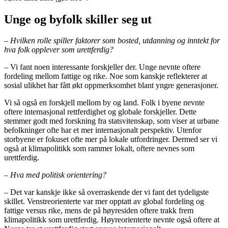
Unge og byfolk skiller seg ut
– Hvilken rolle spiller faktorer som bosted, utdanning og inntekt for
hva folk opplever som urettferdig?
– Vi fant noen interessante forskjeller der. Unge nevnte oftere
fordeling mellom fattige og rike. Noe som kanskje reflekterer at
sosial ulikhet har fått økt oppmerksomhet blant yngre generasjoner.
Vi så også en forskjell mellom by og land. Folk i byene nevnte
oftere internasjonal rettferdighet og globale forskjeller. Dette
stemmer godt med forskning fra statsvitenskap, som viser at urbane
befolkninger ofte har et mer internasjonalt perspektiv. Utenfor
storbyene er fokuset ofte mer på lokale utfordringer. Dermed ser vi
også at klimapolitikk som rammer lokalt, oftere nevnes som
urettferdig.
– Hva med politisk orientering?
– Det var kanskje ikke så overraskende der vi fant det tydeligste
skillet. Venstreorienterte var mer opptatt av global fordeling og
fattige versus rike, mens de på høyresiden oftere trakk frem
klimapolitikk som urettferdig. Høyreorienterte nevnte også oftere at