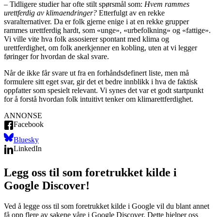
– Tidligere studier har ofte stilt spørsmål som:
Hvem rammes
urettferdig av klimaendringer?
Etterfulgt av en rekke
svaralternativer. Da er folk gjerne enige i at en rekke grupper
rammes urettferdig hardt, som «unge», «urbefolkning» og «fattige».
Vi ville vite hva folk assosierer spontant med klima og
urettferdighet, om folk anerkjenner en kobling, uten at vi legger
føringer for hvordan de skal svare.
Når de ikke får svare ut fra en forhåndsdefinert liste, men må
formulere sitt eget svar, gir det et bedre innblikk i hva de faktisk
oppfatter som spesielt relevant. Vi synes det var et godt startpunkt
for å forstå hvordan folk intuitivt tenker om klimarettferdighet.
ANNONSE
Facebook
Bluesky
LinkedIn
Legg oss til som foretrukket kilde i
Google Discover!
Ved å legge oss til som foretrukket kilde i Google vil du blant annet
få opp flere av sakene våre i Google Discover. Dette hjelper oss