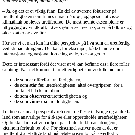
rammer urettferdig innad i Norge?
– Ja, og det er et viktig funn. En del av svarene fokuserer på
urettferdigheten som finnes innad i Norge, og spesielt at visse
klimatiltak oppleves urettferdige. De mest nevnte eksemplene er
utbygging av vindkraft, høye strømpriser, restriksjoner på bilbruk og
økte skatter og avgifter.
Her ser vi at man kan ha ulike perspektiv på hva som en urettferdig
ved klimaendringene. Det kan, for eksempel, både handle om
internasjonal og nasjonal fordeling av byrder og goder.
Dette er interessant fordi det viser at vi kan befinne oss i flere roller
samtidig. Når det kommer til urettferdighet kan vi skille mellom
de som er
offer
for urettferdigheten,
de som
står for
urettferdigheten, altså overgriperen, for å
bruke et litt ekstremt ord,
de som
observerer
urettferdigheten og
de som
vinner
på urettferdigheten.
I et internasjonalt perspektiv refererer de fleste til Norge og andre I-
land som ansvarlige for å skape eller opprettholde urettferdigheten.
Og trekker frem at vi har tjent på å bidra til klimaendringene,
gjennom forbruk og olje. For eksempel skriver noen at det er
urettferdig at «fattige land må betale prisen for vår overflod».