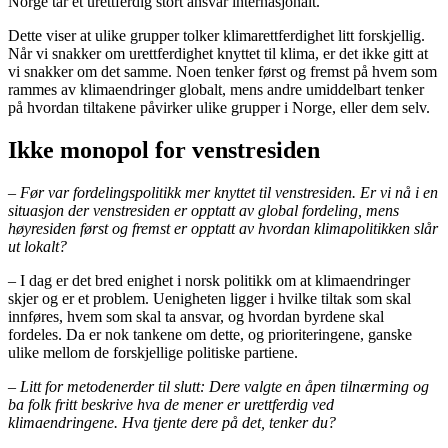
Norge tar et urettferdig stort ansvar internasjonalt.
Dette viser at ulike grupper tolker klimarettferdighet litt forskjellig.
Når vi snakker om urettferdighet knyttet til klima, er det ikke gitt at
vi snakker om det samme. Noen tenker først og fremst på hvem som
rammes av klimaendringer globalt, mens andre umiddelbart tenker
på hvordan tiltakene påvirker ulike grupper i Norge, eller dem selv.
Ikke monopol for venstresiden
– Før var fordelingspolitikk mer knyttet til venstresiden. Er vi nå i en
situasjon der venstresiden er opptatt av global fordeling, mens
høyresiden først og fremst er opptatt av hvordan klimapolitikken slår
ut lokalt?
– I dag er det bred enighet i norsk politikk om at klimaendringer
skjer og er et problem. Uenigheten ligger i hvilke tiltak som skal
innføres, hvem som skal ta ansvar, og hvordan byrdene skal
fordeles. Da er nok tankene om dette, og prioriteringene, ganske
ulike mellom de forskjellige politiske partiene.
– Litt for metodenerder til slutt: Dere valgte en åpen tilnærming og
ba folk fritt beskrive hva de mener er urettferdig ved
klimaendringene. Hva tjente dere på det, tenker du?