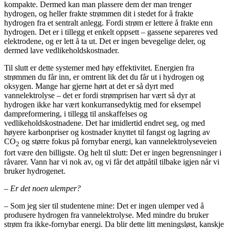
kompakte. Dermed kan man plassere dem der man trenger
hydrogen, og heller frakte strømmen dit i stedet for å frakte
hydrogen fra et sentralt anlegg. Fordi strøm er lettere å frakte enn
hydrogen. Det er i tillegg et enkelt oppsett – gassene separeres ved
elektrodene, og er lett å ta ut. Det er ingen bevegelige deler, og
dermed lave vedlikeholdskostnader.
Til slutt er dette systemer med høy effektivitet. Energien fra
strømmen du får inn, er omtrent lik det du får ut i hydrogen og
oksygen. Mange har gjerne hørt at det er så dyrt med
vannelektrolyse – det er fordi strømprisen har vært så dyr at
hydrogen ikke har vært konkurransedyktig med for eksempel
dampreformering, i tillegg til anskaffelses og
vedlikeholdskostnadene. Det har imidlertid endret seg, og med
høyere karbonpriser og kostnader knyttet til fangst og lagring av
CO
og større fokus på fornybar energi, kan vannelektrolyseveien
2
fort være den billigste. Og helt til slutt: Det er ingen begrensninger i
råvarer. Vann har vi nok av, og vi får det attpåtil tilbake igjen når vi
bruker hydrogenet.
– Er det noen ulemper?
– Som jeg sier til studentene mine: Det er ingen ulemper ved å
produsere hydrogen fra vannelektrolyse. Med mindre du bruker
strøm fra ikke-fornybar energi. Da blir dette litt meningsløst, kanskje