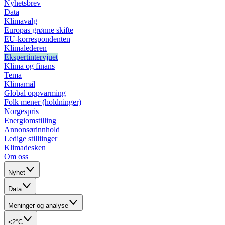
Nyhetsbrev
Data
Klimavalg
Europas grønne skifte
EU-korrespondenten
Klimalederen
Ekspertintervjuet
Klima og finans
Tema
Klimamål
Global oppvarming
Folk mener (holdninger)
Norgespris
Energiomstilling
Annonsørinnhold
Ledige stilliinger
Klimadesken
Om oss
Nyhet
Data
Meninger og analyse
<2°C