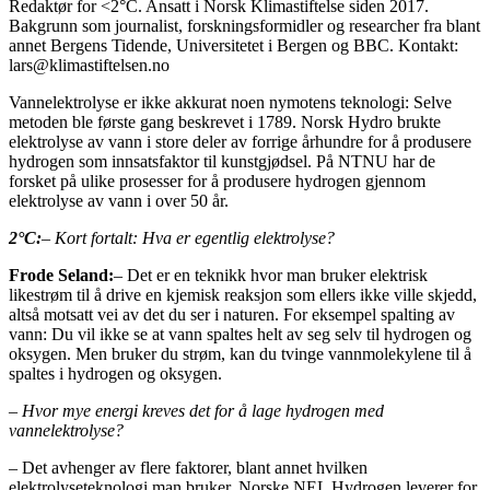
Redaktør for <2°C. Ansatt i Norsk Klimastiftelse siden 2017.
Bakgrunn som journalist, forskningsformidler og researcher fra blant
annet Bergens Tidende, Universitetet i Bergen og BBC. Kontakt:
lars@klimastiftelsen.no
Vannelektrolyse er ikke akkurat noen nymotens teknologi: Selve
metoden ble første gang beskrevet i 1789. Norsk Hydro brukte
elektrolyse av vann i store deler av forrige århundre for å produsere
hydrogen som innsatsfaktor til kunstgjødsel. På NTNU har de
forsket på ulike prosesser for å produsere hydrogen gjennom
elektrolyse av vann i over 50 år.
2°C:
– Kort fortalt: Hva er egentlig elektrolyse?
Frode Seland:
– Det er en teknikk hvor man bruker elektrisk
likestrøm til å drive en kjemisk reaksjon som ellers ikke ville skjedd,
altså motsatt vei av det du ser i naturen. For eksempel spalting av
vann: Du vil ikke se at vann spaltes helt av seg selv til hydrogen og
oksygen. Men bruker du strøm, kan du tvinge vannmolekylene til å
spaltes i hydrogen og oksygen.
– Hvor mye energi kreves det for å lage hydrogen med
vannelektrolyse?
– Det avhenger av flere faktorer, blant annet hvilken
elektrolyseteknologi man bruker. Norske NEL Hydrogen leverer for