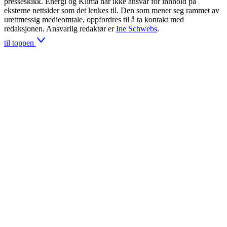
presseskikk. Energi og Klima har ikke ansvar for innhold på
eksterne nettsider som det lenkes til. Den som mener seg rammet av
urettmessig medieomtale, oppfordres til å ta kontakt med
redaksjonen. Ansvarlig redaktør er
Ine Schwebs
.
til toppen