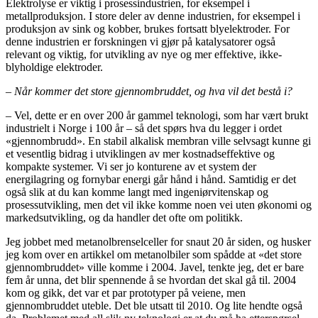
Elektrolyse er viktig i prosessindustrien, for eksempel i
metallproduksjon. I store deler av denne industrien, for eksempel i
produksjon av sink og kobber, brukes fortsatt blyelektroder. For
denne industrien er forskningen vi gjør på katalysatorer også
relevant og viktig, for utvikling av nye og mer effektive, ikke-
blyholdige elektroder.
– Når kommer det store gjennombruddet, og hva vil det bestå i?
– Vel, dette er en over 200 år gammel teknologi, som har vært brukt
industrielt i Norge i 100 år – så det spørs hva du legger i ordet
«gjennombrudd». En stabil alkalisk membran ville selvsagt kunne gi
et vesentlig bidrag i utviklingen av mer kostnadseffektive og
kompakte systemer. Vi ser jo konturene av et system der
energilagring og fornybar energi går hånd i hånd. Samtidig er det
også slik at du kan komme langt med ingeniørvitenskap og
prosessutvikling, men det vil ikke komme noen vei uten økonomi og
markedsutvikling, og da handler det ofte om politikk.
Jeg jobbet med metanolbrenselceller for snaut 20 år siden, og husker
jeg kom over en artikkel om metanolbiler som spådde at «det store
gjennombruddet» ville komme i 2004. Javel, tenkte jeg, det er bare
fem år unna, det blir spennende å se hvordan det skal gå til. 2004
kom og gikk, det var et par prototyper på veiene, men
gjennombruddet uteble. Det ble utsatt til 2010. Og lite hendte også