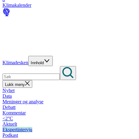
Klimakalender
Klimadesken
Innhold
Lukk meny
Nyhet
Data
Meninger og analyse
Debatt
Kommentar
<2°C
Aktuelt
Ekspertintervju
Podkast