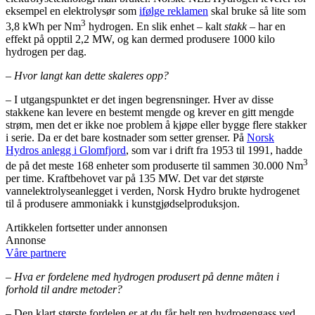
eksempel en elektrolysør som
ifølge reklamen
skal bruke så lite som
3
3,8 kWh per Nm
hydrogen. En slik enhet – kalt
stakk
– har en
effekt på opptil 2,2 MW, og kan dermed produsere 1000 kilo
hydrogen per dag.
– Hvor langt kan dette skaleres opp?
– I utgangspunktet er det ingen begrensninger. Hver av disse
stakkene kan levere en bestemt mengde og krever en gitt mengde
strøm, men det er ikke noe problem å kjøpe eller bygge flere stakker
i serie. Da er det bare kostnader som setter grenser. På
Norsk
Hydros anlegg i Glomfjord
, som var i drift fra 1953 til 1991, hadde
3
de på det meste 168 enheter som produserte til sammen 30.000 Nm
per time. Kraftbehovet var på 135 MW. Det var det største
vannelektrolyseanlegget i verden, Norsk Hydro brukte hydrogenet
til å produsere ammoniakk i kunstgjødselproduksjon.
Artikkelen fortsetter under annonsen
Annonse
Våre partnere
– Hva er fordelene med hydrogen produsert på denne måten i
forhold til andre metoder?
– Den klart største fordelen er at du får helt ren hydrogengass ved