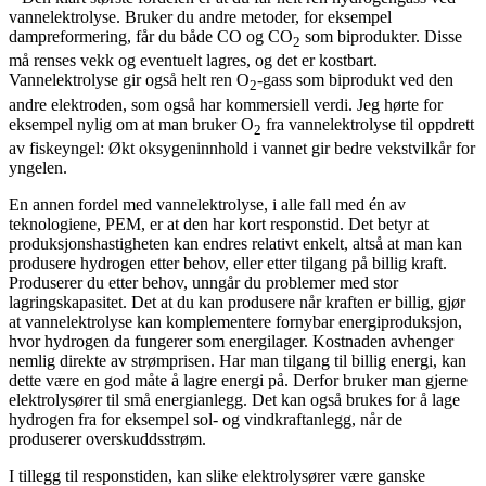
vannelektrolyse. Bruker du andre metoder, for eksempel
dampreformering, får du både CO og CO
som biprodukter. Disse
2
må renses vekk og eventuelt lagres, og det er kostbart.
Vannelektrolyse gir også helt ren O
-gass som biprodukt ved den
2
andre elektroden, som også har kommersiell verdi. Jeg hørte for
eksempel nylig om at man bruker O
fra vannelektrolyse til oppdrett
2
av fiskeyngel: Økt oksygeninnhold i vannet gir bedre vekstvilkår for
yngelen.
En annen fordel med vannelektrolyse, i alle fall med én av
teknologiene, PEM, er at den har kort responstid. Det betyr at
produksjonshastigheten kan endres relativt enkelt, altså at man kan
produsere hydrogen etter behov, eller etter tilgang på billig kraft.
Produserer du etter behov, unngår du problemer med stor
lagringskapasitet. Det at du kan produsere når kraften er billig, gjør
at vannelektrolyse kan komplementere fornybar energiproduksjon,
hvor hydrogen da fungerer som energilager. Kostnaden avhenger
nemlig direkte av strømprisen. Har man tilgang til billig energi, kan
dette være en god måte å lagre energi på. Derfor bruker man gjerne
elektrolysører til små energianlegg. Det kan også brukes for å lage
hydrogen fra for eksempel sol- og vindkraftanlegg, når de
produserer overskuddsstrøm.
I tillegg til responstiden, kan slike elektrolysører være ganske