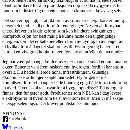
da. Problemet med all slik ny teknologi er at du må ha etterspørsel
blant forbrukere for å få produksjonen opp i skala og gjøre det til
lønnsom industri. Og den etterspørselen kommer ikke av seg selv.
Det som er opplagt, er at økt bruk av fornybar energi bare er mulig
dersom det kobles til en form for energilager. Nesten all fornybar
energi krever en lagringsform som kan håndtere svingninger i
kraftproduksjon for best mulig å kunne høste den tilgjengelige
energien. Om det er batterier eller i form av hydrogen avhenger av
til hvilket formål lageret skal brukes til. Hydrogen og batterier er
bare til en viss grad konkurrenter, først av alt utfyller de hverandre.
Jeg har vært på mange konferanser der man har snakket om høna og
egget: Batteriet vant frem raskere enn hydrogen, fordi vi har strøm
overalt. Du hadde allerede høna, infrastrukturen. Gunstige
økonomiske ordninger skapte markedet. Hydrogen er mer
komplisert, fordi vi mangler både høne og egg, både infrastruktur og
marked. Hvem skal ta ansvar for å bygge opp disse? Teknologien
finnes, den fungerer godt. Produsenter som NEL kan i dag levere
elektrolysører til hvem som helst hvor som helst. Men vi må skape
etterspørselen også. Det krever politiske beslutninger.
ANNONSE
Facebook
Bluesky