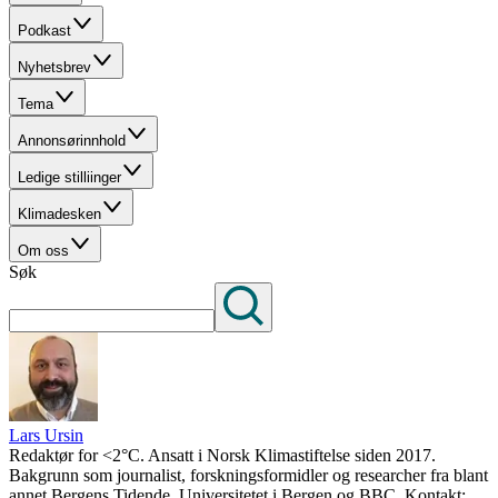
Podkast
Nyhetsbrev
Tema
Annonsørinnhold
Ledige stilliinger
Klimadesken
Om oss
Søk
Lars Ursin
Redaktør for <2°C. Ansatt i Norsk Klimastiftelse siden 2017.
Bakgrunn som journalist, forskningsformidler og researcher fra blant
annet Bergens Tidende, Universitetet i Bergen og BBC. Kontakt: