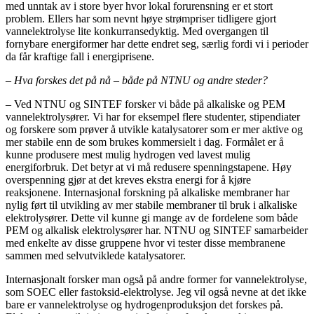
med unntak av i store byer hvor lokal forurensning er et stort
problem. Ellers har som nevnt høye strømpriser tidligere gjort
vannelektrolyse lite konkurransedyktig. Med overgangen til
fornybare energiformer har dette endret seg, særlig fordi vi i perioder
da får kraftige fall i energiprisene.
– Hva forskes det på nå – både på NTNU og andre steder?
– Ved NTNU og SINTEF forsker vi både på alkaliske og PEM
vannelektrolysører. Vi har for eksempel flere studenter, stipendiater
og forskere som prøver å utvikle katalysatorer som er mer aktive og
mer stabile enn de som brukes kommersielt i dag. Formålet er å
kunne produsere mest mulig hydrogen ved lavest mulig
energiforbruk. Det betyr at vi må redusere spenningstapene. Høy
overspenning gjør at det kreves ekstra energi for å kjøre
reaksjonene. Internasjonal forskning på alkaliske membraner har
nylig ført til utvikling av mer stabile membraner til bruk i alkaliske
elektrolysører. Dette vil kunne gi mange av de fordelene som både
PEM og alkalisk elektrolysører har. NTNU og SINTEF samarbeider
med enkelte av disse gruppene hvor vi tester disse membranene
sammen med selvutviklede katalysatorer.
Internasjonalt forsker man også på andre former for vannelektrolyse,
som SOEC eller fastoksid-elektrolyse. Jeg vil også nevne at det ikke
bare er vannelektrolyse og hydrogenproduksjon det forskes på.