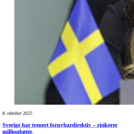
8. oktober 2025
Sverige har trenert fornybardirektiv – risikerer
millionbøter