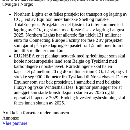
utvalgte i Norge:
Northern Lights er et felles prosjekt for transport og lagring av
CO₂, eid av Equinor, nederlandske Shell og franske
TotalEnergies. Prosjektet er det første til å tilby kommersiell
lagring av CO₂, og startet med første fase av lagring i august
2025. Northern Lights har allerede fått tildelt 131 millioner
euro fra Connecting Europe Facility for fase 2 av prosjektet,
som går ut på å øke lagringskapasitet fra 1,5 millioner tonn i
året til 5 millioner tonn i året.
EU2NSEA er et planlagt nettverk med rørledninger som skal
koble nordeuropeiske land som Belgia og Tyskland med
karbonlagere i norskehavet. Rørledningene skal ha en
kapasitet på mellom 20 og 40 millioner tonn CO₂ i året, og vil
strekke seg 900 kilometer fra Tyskland til Norskehavet. Det er
Equinor som står bak prosjektet, i samarbeid med belgiske
Fluxys og tyske Wintershall Dea. Equinor planlegger for at
anlegget kan starte konstruksjon i starten av 2026 og bli
operativt i løpet av 2029. Endelig investeringsbeslutning skal
fattes innen slutten av 2025.
Artikkelen fortsetter under annonsen
Annonse
Våre partnere