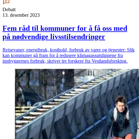
Debatt
13. desember 2023
Fem råd til kommuner for å få oss med
på nødvendige livsstilsendringer
Reisevaner, energibruk, kosthold, forbruk av varer og tjenester: Slik
kan kommuner gå fram for å redusere klimagassutslippene fra
innbyggernes forbruk, skriver tre forskere fra Vestlandsforsking.