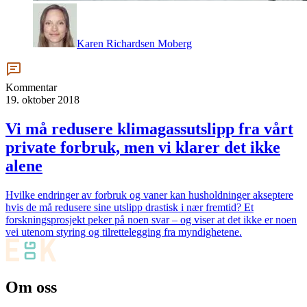
Karen Richardsen Moberg
Kommentar
19. oktober 2018
Vi må redusere klimagassutslipp fra vårt
private forbruk, men vi klarer det ikke
alene
Hvilke endringer av forbruk og vaner kan husholdninger akseptere
hvis de må redusere sine utslipp drastisk i nær fremtid? Et
forskningsprosjekt peker på noen svar – og viser at det ikke er noen
vei utenom styring og tilrettelegging fra myndighetene.
Om oss