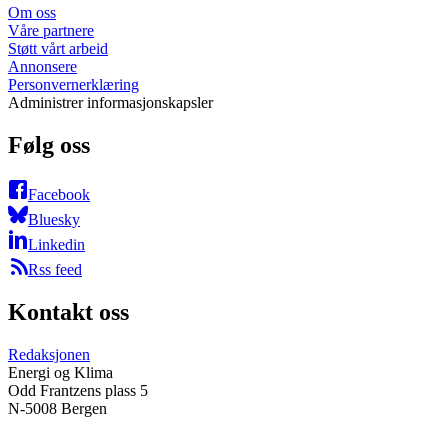
Om oss
Våre partnere
Støtt vårt arbeid
Annonsere
Personvernerklæring
Administrer informasjonskapsler
Følg oss
Facebook
Bluesky
Linkedin
Rss feed
Kontakt oss
Redaksjonen
Energi og Klima
Odd Frantzens plass 5
N-5008 Bergen