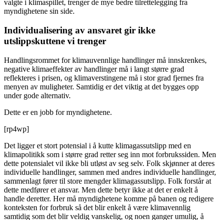
valgte i klimaspillet, trenger de mye bedre tilrettelegging fra
myndighetene sin side.
Individualisering av ansvaret gir ikke
utslippskuttene vi trenger
Handlingsrommet for klimauvennlige handlinger må innskrenkes,
negative klimaeffekter av handlinger må i langt større grad
reflekteres i prisen, og klimaverstingene må i stor grad fjernes fra
menyen av muligheter. Samtidig er det viktig at det bygges opp
under gode alternativ.
Dette er en jobb for myndighetene.
[rp4wp]
Det ligger et stort potensial i å kutte klimagassutslipp med en
klimapolitikk som i større grad retter seg inn mot forbrukssiden. Men
dette potensialet vil ikke bli utløst av seg selv. Folk skjønner at deres
individuelle handlinger, sammen med andres individuelle handlinger,
sammenlagt fører til store mengder klimagassutslipp. Folk forstår at
dette medfører et ansvar. Men dette betyr ikke at det er enkelt å
handle deretter. Her må myndighetene komme på banen og redigere
konteksten for forbruk så det blir enkelt å være klimavennlig
samtidig som det blir veldig vanskelig, og noen ganger umulig, å