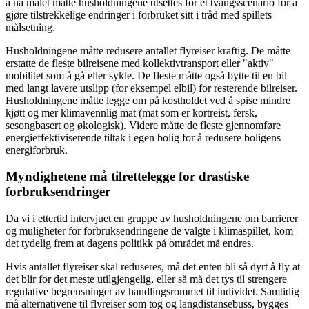
å nå målet måtte husholdningene utsettes for et tvangsscenario for å
gjøre tilstrekkelige endringer i forbruket sitt i tråd med spillets
målsetning.
Husholdningene måtte redusere antallet flyreiser kraftig. De måtte
erstatte de fleste bilreisene med kollektivtransport eller "aktiv"
mobilitet som å gå eller sykle. De fleste måtte også bytte til en bil
med langt lavere utslipp (for eksempel elbil) for resterende bilreiser.
Husholdningene måtte legge om på kostholdet ved å spise mindre
kjøtt og mer klimavennlig mat (mat som er kortreist, fersk,
sesongbasert og økologisk). Videre måtte de fleste gjennomføre
energieffektiviserende tiltak i egen bolig for å redusere boligens
energiforbruk.
Myndighetene må tilrettelegge for drastiske
forbruksendringer
Da vi i ettertid intervjuet en gruppe av husholdningene om barrierer
og muligheter for forbruksendringene de valgte i klimaspillet, kom
det tydelig frem at dagens politikk på området må endres.
Hvis antallet flyreiser skal reduseres, må det enten bli så dyrt å fly at
det blir for det meste utilgjengelig, eller så må det tys til strengere
regulative begrensninger av handlingsrommet til individet. Samtidig
må alternativene til flyreiser som tog og langdistansebuss, bygges