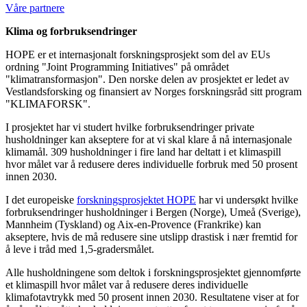
Våre partnere
Klima og forbruksendringer
HOPE er et internasjonalt forskningsprosjekt som del av EUs
ordning "Joint Programming Initiatives" på området
"klimatransformasjon". Den norske delen av prosjektet er ledet av
Vestlandsforsking og finansiert av Norges forskningsråd sitt program
"KLIMAFORSK".
I prosjektet har vi studert hvilke forbruksendringer private
husholdninger kan akseptere for at vi skal klare å nå internasjonale
klimamål. 309 husholdninger i fire land har deltatt i et klimaspill
hvor målet var å redusere deres individuelle forbruk med 50 prosent
innen 2030.
I det europeiske
forskningsprosjektet HOPE
har vi undersøkt hvilke
forbruksendringer husholdninger i Bergen (Norge), Umeå (Sverige),
Mannheim (Tyskland) og Aix-en-Provence (Frankrike) kan
akseptere, hvis de må redusere sine utslipp drastisk i nær fremtid for
å leve i tråd med 1,5-gradersmålet.
Alle husholdningene som deltok i forskningsprosjektet gjennomførte
et klimaspill hvor målet var å redusere deres individuelle
klimafotavtrykk med 50 prosent innen 2030. Resultatene viser at for