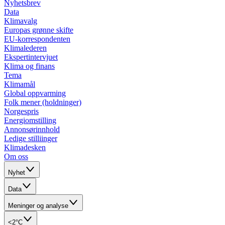
Nyhetsbrev
Data
Klimavalg
Europas grønne skifte
EU-korrespondenten
Klimalederen
Ekspertintervjuet
Klima og finans
Tema
Klimamål
Global oppvarming
Folk mener (holdninger)
Norgespris
Energiomstilling
Annonsørinnhold
Ledige stilliinger
Klimadesken
Om oss
Nyhet
Data
Meninger og analyse
<2°C