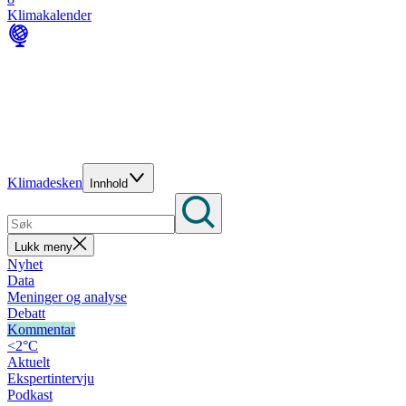
Klimakalender
Klimadesken
Innhold
Lukk meny
Nyhet
Data
Meninger og analyse
Debatt
Kommentar
<2°C
Aktuelt
Ekspertintervju
Podkast