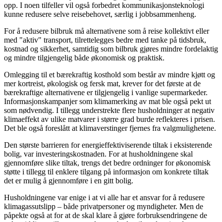
opp. I noen tilfeller vil også forbedret kommunikasjonsteknologi
kunne redusere selve reisebehovet, særlig i jobbsammenheng.
For å redusere bilbruk må alternativene som å reise kollektivt eller
med "aktiv" transport, tilrettelegges bedre med tanke på tidsbruk,
kostnad og sikkerhet, samtidig som bilbruk gjøres mindre fordelaktig
og mindre tilgjengelig både økonomisk og praktisk.
Omlegging til et bærekraftig kosthold som består av mindre kjøtt og
mer kortreist, økologisk og fersk mat, krever for det første at de
bærekraftige alternativene er tilgjengelig i vanlige supermarkeder.
Informasjonskampanjer som klimamerking av mat ble også pekt ut
som nødvendig. I tillegg understrekte flere husholdninger at negativ
klimaeffekt av ulike matvarer i større grad burde reflekteres i prisen.
Det ble også foreslått at klimaverstinger fjernes fra valgmulighetene.
Den største barrieren for energieffektiviserende tiltak i eksisterende
bolig, var investeringskostnaden. For at husholdningene skal
gjennomføre slike tiltak, trengs det bedre ordninger for økonomisk
støtte i tillegg til enklere tilgang på informasjon om konkrete tiltak
det er mulig å gjennomføre i en gitt bolig.
Husholdningene var enige i at vi alle har et ansvar for å redusere
klimagassutslipp – både privatpersoner og myndigheter. Men de
påpekte også at for at de skal klare å gjøre forbruksendringene de