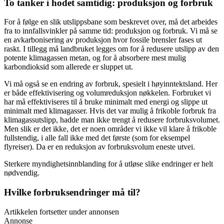
To tanker i hodet samtidig: produksjon og forbruk
For å følge en slik utslippsbane som beskrevet over, må det arbeides
fra to innfallsvinkler på samme tid: produksjon og forbruk. Vi må se
en avkarbonisering av produksjon hvor fossile brensler fases ut
raskt. I tillegg må landbruket legges om for å redusere utslipp av den
potente klimagassen metan, og for å absorbere mest mulig
karbondioksid som allerede er sluppet ut.
Vi må også se en endring av forbruk, spesielt i høyinntektsland. Her
er både effektivisering og volumreduksjon nøkkelen. Forbruket vi
har må effektiviseres til å bruke minimalt med energi og slippe ut
minimalt med klimagasser. Hvis det var mulig å frikoble forbruk fra
klimagassutslipp, hadde man ikke trengt å redusere forbruksvolumet.
Men slik er det ikke, det er noen områder vi ikke vil klare å frikoble
fullstendig, i alle fall ikke med det første (som for eksempel
flyreiser). Da er en reduksjon av forbruksvolum eneste utvei.
Sterkere myndighetsinnblanding for å utløse slike endringer er helt
nødvendig.
Hvilke forbruksendringer må til?
Artikkelen fortsetter under annonsen
Annonse