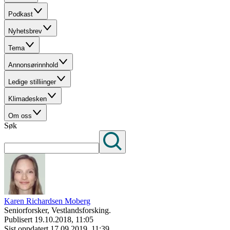
Podkast
Nyhetsbrev
Tema
Annonsørinnhold
Ledige stilliinger
Klimadesken
Om oss
Søk
Karen Richardsen Moberg
Seniorforsker, Vestlandsforsking.
Publisert
19.10.2018, 11:05
Sist oppdatert
17.09.2019, 11:39