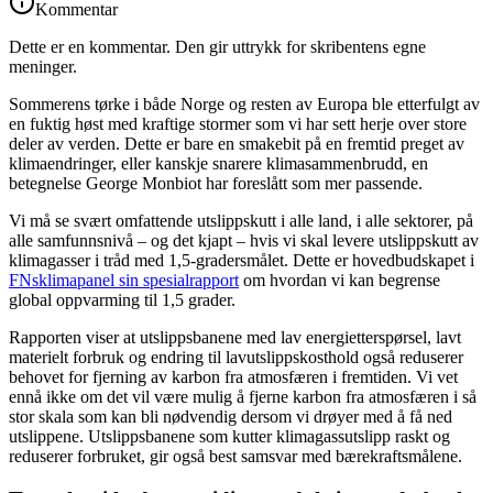
Kommentar
Dette er en kommentar. Den gir uttrykk for skribentens egne
meninger.
Sommerens tørke i både Norge og resten av Europa ble etterfulgt av
en fuktig høst med kraftige stormer som vi har sett herje over store
deler av verden. Dette er bare en smakebit på en fremtid preget av
klimaendringer, eller kanskje snarere klimasammenbrudd, en
betegnelse George Monbiot har foreslått som mer passende.
Vi må se svært omfattende utslippskutt i alle land, i alle sektorer, på
alle samfunnsnivå – og det kjapt – hvis vi skal levere utslippskutt av
klimagasser i tråd med 1,5-gradersmålet. Dette er hovedbudskapet i
FNs
klimapanel sin spesialrapport
om hvordan vi kan begrense
global oppvarming til 1,5 grader.
Rapporten viser at utslippsbanene med lav energietterspørsel, lavt
materielt forbruk og endring til lavutslippskosthold også reduserer
behovet for fjerning av karbon fra atmosfæren i fremtiden. Vi vet
ennå ikke om det vil være mulig å fjerne karbon fra atmosfæren i så
stor skala som kan bli nødvendig dersom vi drøyer med å få ned
utslippene. Utslippsbanene som kutter klimagassutslipp raskt og
reduserer forbruket, gir også best samsvar med bærekraftsmålene.