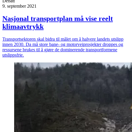
Debatt
9. september 2021
Nasjonal transportplan må vise reelt
klimaavtrykk
Transportsektoren skal bidra til målet om å halvere landets utslipp
innen 2030. Da må store bane- og motorveiprosjekter droppes og
ressursene brukes til å gjøre de dominerende transportformene
utslippsfrie.