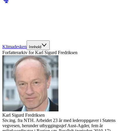
Klimadesken
Innhold
Forfatterarkiv for
Karl Sigurd Fredriksen
Karl Sigurd Fredriksen
Siv.ing. fra NTH. Arbeidet 23 år med lederoppgaver i Statens
vegvesen, herunder utbyggingssjef Aust-Agder, fem år
miljøkoordinator i Region sør. Parallelt (perioden 2010-17)