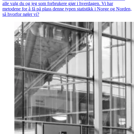
alle valg du og jeg som forbrukere gjør i hverdagen. Vi har
metodene for å få på plass denne typen statistikk i Norge og Norden,
så hvorfor nøler vi?