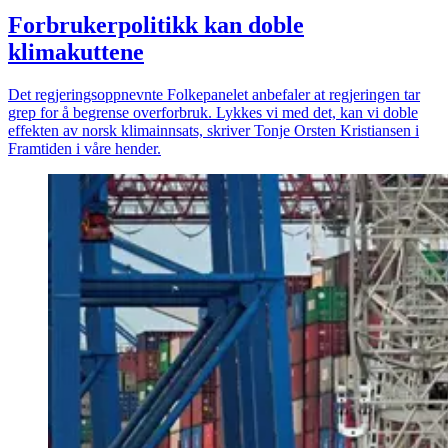
Forbrukerpolitikk kan doble
klimakuttene
Det regjeringsoppnevnte Folkepanelet anbefaler at regjeringen tar
grep for å begrense overforbruk. Lykkes vi med det, kan vi doble
effekten av norsk klimainnsats, skriver Tonje Orsten Kristiansen i
Framtiden i våre hender.