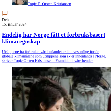
Tonje E. Orsten Kristiansen
Debatt
15. januar 2024
Endelig har Norge fått et forbruks­basert
klimaregnskap
Utslippene fra forbruket vårt i utlandet er like vesentlige for de
globale klimamålene som utslippene som skjer innenlands i Norge,
skriver Tonje Orsten Kristiansen i Framtiden i våre hender.