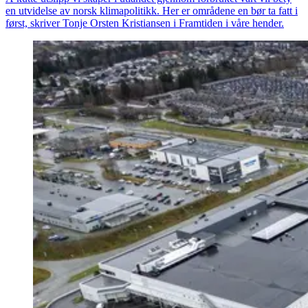
en utvidelse av norsk klimapolitikk. Her er områdene en bør ta fatt i
først, skriver Tonje Orsten Kristiansen i Framtiden i våre hender.