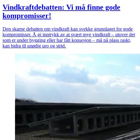
Vindkraftdebatten: Vi må finne gode
kompromisser!
Den skarpe debatten om vindkraft kan svekke grunnlaget for gode
kompromisser. Å gi inntrykk av at svært mye vindkraft – utover det
som er under bygging eller har fått konsesjon – må på plass raskt,
kan bidra til unødig uro og strid.