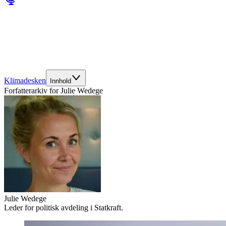
Klimadesken
Innhold
Forfatterarkiv for
Julie Wedege
Julie Wedege
Leder for politisk avdeling i Statkraft.