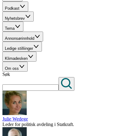
Podkast
Nyhetsbrev
Tema
Annonsørinnhold
Ledige stilliinger
Klimadesken
Om oss
Søk
Julie Wedege
Leder for politisk avdeling i Statkraft.