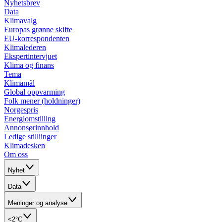
Nyhetsbrev
Data
Klimavalg
Europas grønne skifte
EU-korrespondenten
Klimalederen
Ekspertintervjuet
Klima og finans
Tema
Klimamål
Global oppvarming
Folk mener (holdninger)
Norgespris
Energiomstilling
Annonsørinnhold
Ledige stilliinger
Klimadesken
Om oss
Nyhet
Data
Meninger og analyse
<2°C