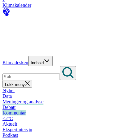
Klimakalender
Klimadesken
Innhold
Lukk meny
Nyhet
Data
Meninger og analyse
Debatt
Kommentar
<2°C
Aktuelt
Ekspertintervju
Podkast